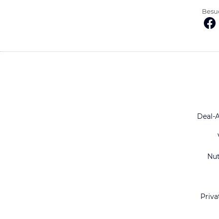
Besuc
Deal-
Nu
Priva