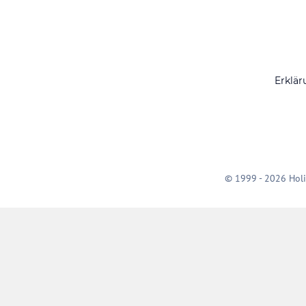
Erklär
© 1999 - 2026 Holi