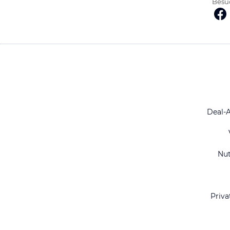
Besuc
Deal-
Nu
Priva