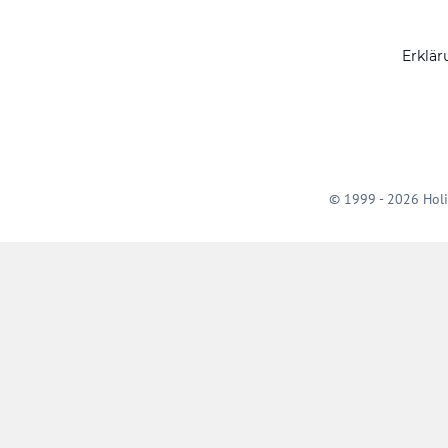
Erklär
© 1999 - 2026 Holi