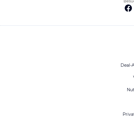
Besuc
Deal-
Nu
Priva