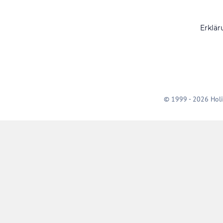
Erklär
© 1999 - 2026 Holi