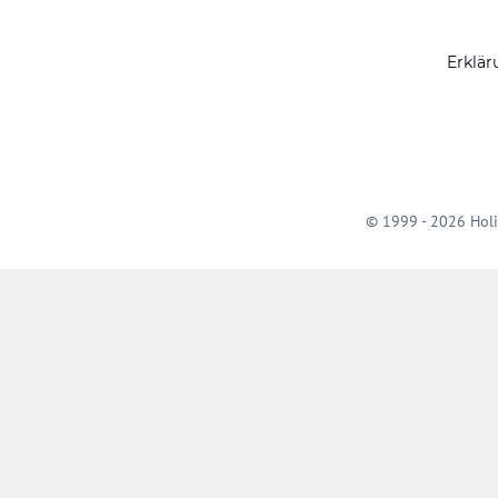
Erklär
© 1999 - 2026 Holi