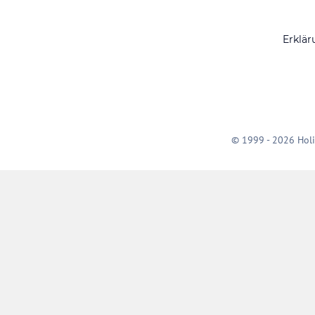
Erklär
© 1999 - 2026 Holi