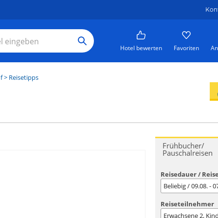
Kon
Hotel bewerten
Favoriten
An
f
> Reisetipps
Frühbucher/
Pauschalreisen
Reisedauer / Reis
Beliebig / 09.08. - 
Reiseteilnehmer
Erwachsene
2
, Kin