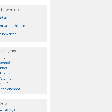
 bewerten
erten
sem Ort hochladen
pp bewerten
seangebote
enhof
ltenhof
enhof
 Altenhof
 Altenhof
enhof
iten Altenhof
Orte
Sylt [Sylt]