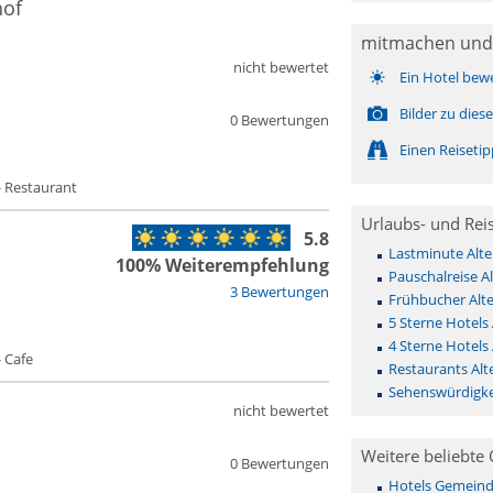
hof
mitmachen und
nicht bewertet
Ein Hotel bew
Bilder zu die
0 Bewertungen
Einen Reiseti
- Restaurant
Urlaubs- und Rei
5.8
Lastminute Alt
100% Weiterempfehlung
Pauschalreise A
3 Bewertungen
Frühbucher Alt
5 Sterne Hotels
4 Sterne Hotels
 Cafe
Restaurants Alt
Sehenswürdigke
nicht bewertet
Weitere beliebte 
0 Bewertungen
Hotels Gemeinde 