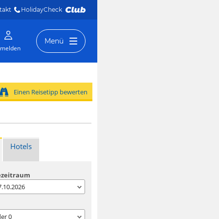
takt
HolidayCheck 
Menü
melden
Einen Reisetipp bewerten
Hotels
ezeitraum
07.10.2026
der
0