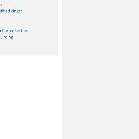
n
ilbad Zingst
n
h-Partenkirchen
-Ording