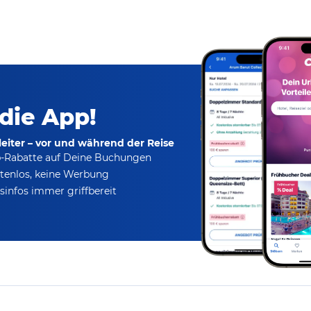
 die App!
eiter – vor und während der Reise
p-Rabatte
auf Deine Buchungen
tenlos,
keine Werbung
infos immer griffbereit