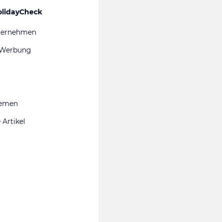
olidayCheck
ternehmen
 Werbung
hemen
 Artikel