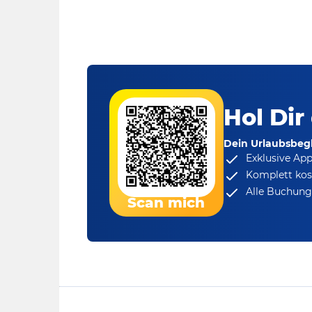
Hol Dir
Dein Urlaubsbegl
Exklusive Ap
Komplett kos
Alle Buchungs
Scan mich