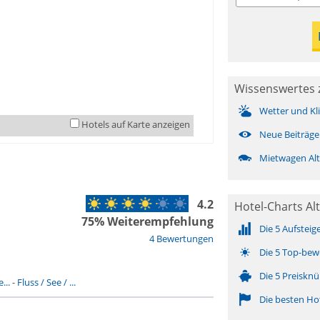
Wissenswertes 
Wetter und Kl
Hotels auf Karte anzeigen
Neue Beiträge
Mietwagen Al
4.2
Hotel-Charts Al
75% Weiterempfehlung
Die 5 Aufsteig
4 Bewertungen
Die 5 Top-bew
Die 5 Preisknü
...
-
Fluss / See / ...
Die besten Ho