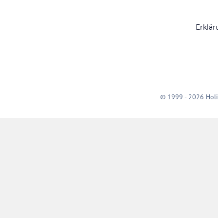
Erklär
© 1999 - 2026 Holi