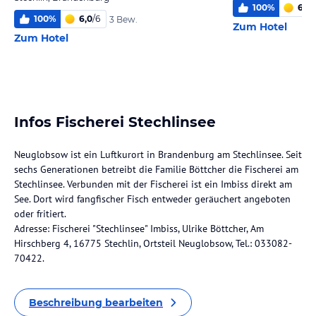
100
%
6
/
6
100
%
6,0
/
6
3 Bew.
Zum Hotel
Zum Hotel
Infos Fischerei Stechlinsee
Neuglobsow ist ein Luftkurort in Brandenburg am Stechlinsee. Seit
sechs Generationen betreibt die Familie Böttcher die Fischerei am
Stechlinsee. Verbunden mit der Fischerei ist ein Imbiss direkt am
See. Dort wird fangfischer Fisch entweder geräuchert angeboten
oder fritiert.
Adresse: Fischerei "Stechlinsee" Imbiss, Ulrike Böttcher, Am
Hirschberg 4, 16775 Stechlin, Ortsteil Neuglobsow, Tel.: 033082-
70422.
Beschreibung bearbeiten