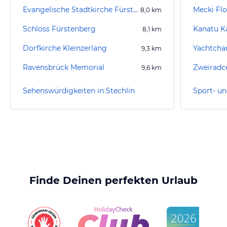
Evangelische Stadtkirche Fürstenberg/Havel
Mecki Flo
8,0
km
Schloss Fürstenberg
Kanatu K
8,1
km
Dorfkirche Kleinzerlang
Yachtcha
9,3
km
Ravensbrück Memorial
Zweiradce
9,6
km
Sehenswürdigkeiten in Stechlin
Finde Deinen perfekten Urlaub