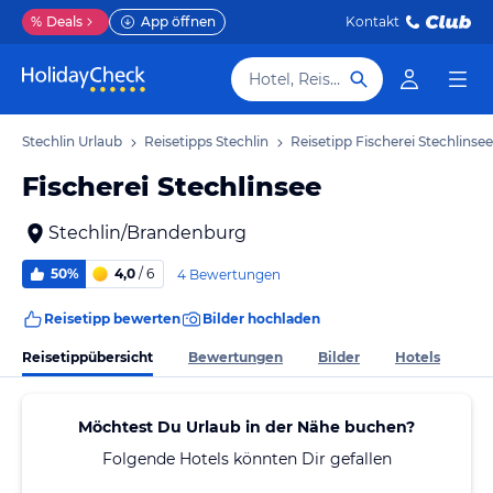
%
Deals
App öffnen
Kontakt
Hotel, Reiseziel
Stechlin Urlaub
Reisetipps Stechlin
Reisetipp Fischerei Stechlinsee
Fischerei Stechlinsee
Stechlin/Brandenburg
50%
4,0
/ 6
4 Bewertungen
Reisetipp bewerten
Bilder hochladen
Reisetippübersicht
Bewertungen
Bilder
Hotels
Möchtest Du Urlaub in der Nähe buchen?
Folgende Hotels könnten Dir gefallen