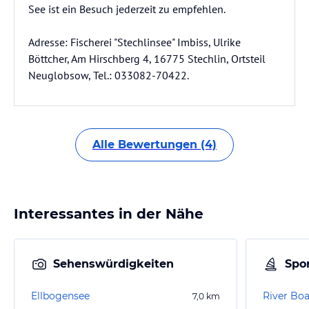
See ist ein Besuch jederzeit zu empfehlen.
Adresse: Fischerei "Stechlinsee" Imbiss, Ulrike
Böttcher, Am Hirschberg 4, 16775 Stechlin, Ortsteil
Neuglobsow, Tel.: 033082-70422.
Alle Bewertungen (4)
Interessantes in der Nähe
Sehenswürdigkeiten
Spor
Ellbogensee
River Boa
7,0
km