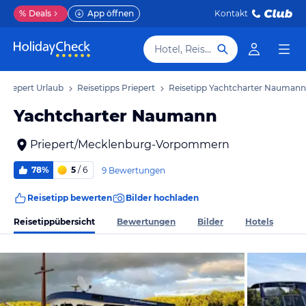
%
Deals
App öffnen
Kontakt
Hotel, Reiseziel
Priepert Urlaub
Reisetipps Priepert
Reisetipp Yachtcharter Naumann
Yachtcharter Naumann
Priepert/Mecklenburg-Vorpommern
78%
5
/ 6
9 Bewertungen
Reisetipp bewerten
Bilder hochladen
Reisetippübersicht
Bewertungen
Bilder
Hotels