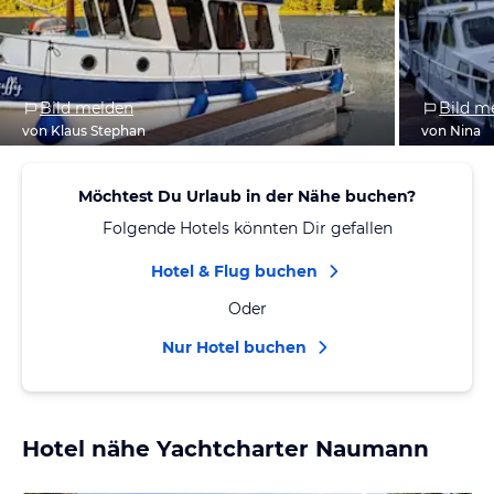
Bild melden
Bild m
von Klaus Stephan
von Nina
Möchtest Du Urlaub in der Nähe buchen?
Folgende Hotels könnten Dir gefallen
Hotel & Flug buchen
Oder
Nur Hotel buchen
Hotel nähe Yachtcharter Naumann