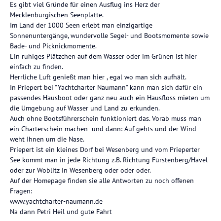
Es gibt viel Gründe für einen Ausflug ins Herz der
Mecklenburgischen Seenplatte.
Im Land der 1000 Seen erlebt man einzigartige
Sonnenuntergänge, wundervolle Segel- und Bootsmomente sowie
Bade- und Picknickmomente.
Ein ruhiges Plätzchen auf dem Wasser oder im Grünen ist hier
einfach zu finden.
Herrliche Luft genießt man hier , egal wo man sich aufhält.
In Priepert bei "Yachtcharter Naumann" kann man sich dafür ein
passendes Hausboot oder ganz neu auch ein Hausfloss mieten um
die Umgebung auf Wasser und Land zu erkunden.
Auch ohne Bootsführerschein funktioniert das. Vorab muss man
ein Charterschein machen und dann: Auf gehts und der Wind
weht Ihnen um die Nase.
Priepert ist ein kleines Dorf bei Wesenberg und vom Prieperter
See kommt man in jede Richtung z.B. Richtung Fürstenberg/Havel
oder zur Woblitz in Wesenberg oder oder oder.
Auf der Homepage finden sie alle Antworten zu noch offenen
Fragen:
www.yachtcharter-naumann.de
Na dann Petri Heil und gute Fahrt