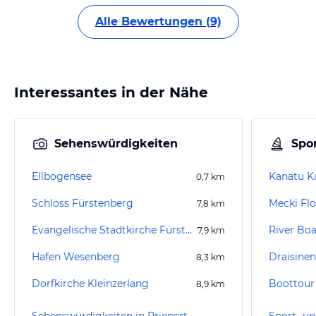
Alle Bewertungen (9)
Interessantes in der Nähe
Sehenswürdigkeiten
Spor
Ellbogensee
Kanatu K
0,7
km
Schloss Fürstenberg
Mecki Flo
7,8
km
Evangelische Stadtkirche Fürstenberg/Havel
River Boa
7,9
km
Hafen Wesenberg
Draisinen
8,3
km
Dorfkirche Kleinzerlang
8,9
km