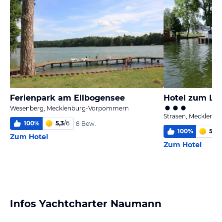
Ferienpark am Ellbogensee
Hotel zum L
Wesenberg, Mecklenburg-Vorpommern
Strasen, Mecklen
100
%
5,3
/
6
8 Bew.
100
%
5,2
/
Zum Hotel
Zum Hotel
Infos Yachtcharter Naumann