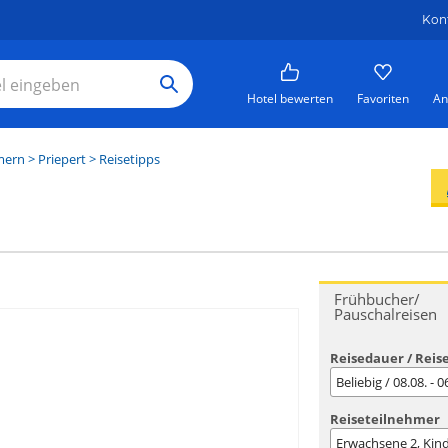
Kon
Hotel bewerten
Favoriten
An
mern
>
Priepert
> Reisetipps
Frühbucher/
Pauschalreisen
Reisedauer / Reis
Beliebig / 08.08. - 
Reiseteilnehmer
Erwachsene
2
, Kin