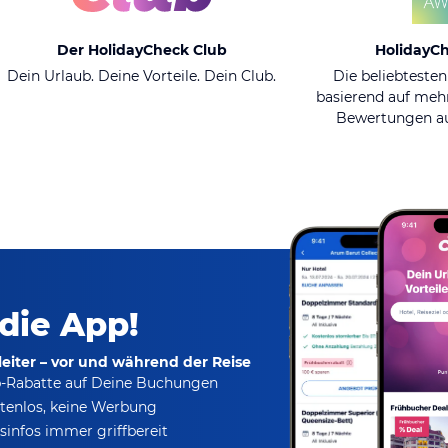
Der HolidayCheck Club
HolidayC
Dein Urlaub. Deine Vorteile. Dein Club.
Die beliebtesten
basierend auf mehr
Bewertungen au
 die App!
eiter – vor und während der Reise
p-Rabatte
auf Deine Buchungen
tenlos,
keine Werbung
infos immer griffbereit