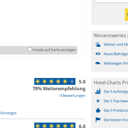
Wissenswertes z
Wetter und Kl
Hotels auf Karte anzeigen
Neue Beiträge
Mietwagen Pri
5.0
Hotel-Charts Pr
78% Weiterempfehlung
Die 5 Aufsteig
9 Bewertungen
Die 5 Top-bew
Die 5 Preisknü
-
Sonstiges
Die besten Ho
6.0