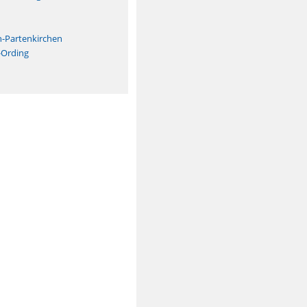
n
h-Partenkirchen
-Ording