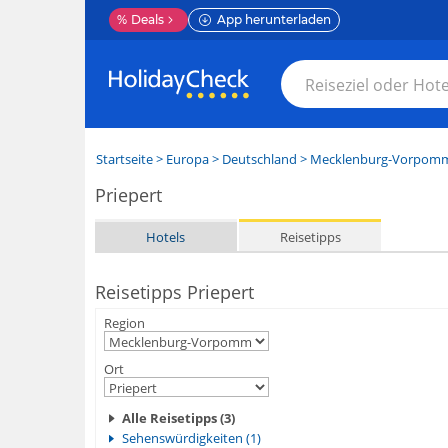
%
Deals
App herunterladen
Startseite
>
Europa
>
Deutschland
>
Mecklenburg-Vorpom
Priepert
Hotels
Reisetipps
Reisetipps Priepert
Region
Ort
Alle Reisetipps (3)
Sehenswürdigkeiten (1)