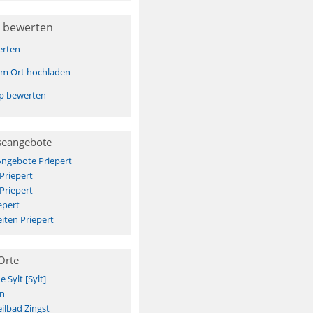
 bewerten
erten
sem Ort hochladen
pp bewerten
seangebote
Angebote Priepert
Priepert
Priepert
epert
iten Priepert
Orte
Sylt [Sylt]
n
ilbad Zingst