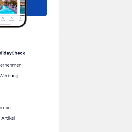
olidayCheck
ternehmen
 Werbung
hemen
 Artikel