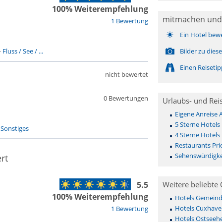
100% Weiterempfehlung
mitmachen und
1 Bewertung
Ein Hotel bew
-
Fluss / See / ...
Bilder zu die
Einen Reiseti
nicht bewertet
0 Bewertungen
Urlaubs- und Rei
Eigene Anreise 
5 Sterne Hotels 
-
Sonstiges
4 Sterne Hotels 
Restaurants Pri
Sehenswürdigke
rt
5.5
Weitere beliebte 
100% Weiterempfehlung
Hotels Gemeinde 
Hotels Cuxhave
1 Bewertung
Hotels Ostseehe