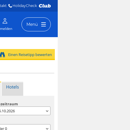
takt
HolidayCheck 
Menü
melden
Einen Reisetipp bewerten
Hotels
ezeitraum
06.10.2026
der
0