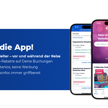
 die App!
eiter – vor und während der Reise
p-Rabatte
auf Deine Buchungen
tenlos,
keine Werbung
infos immer griffbereit