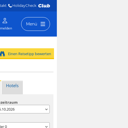
takt
HolidayCheck 
Menü
melden
Einen Reisetipp bewerten
Hotels
ezeitraum
06.10.2026
der
0