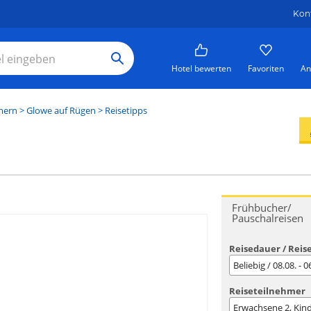
Kon
Hotel bewerten
Favoriten
An
mern
>
Glowe auf Rügen
> Reisetipps
Frühbucher/
Pauschalreisen
Reisedauer / Reis
Beliebig / 08.08. - 
Reiseteilnehmer
Erwachsene
2
, Kin