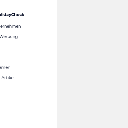
olidayCheck
ternehmen
 Werbung
hemen
 Artikel