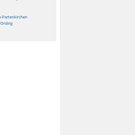
n
h-Partenkirchen
-Ording