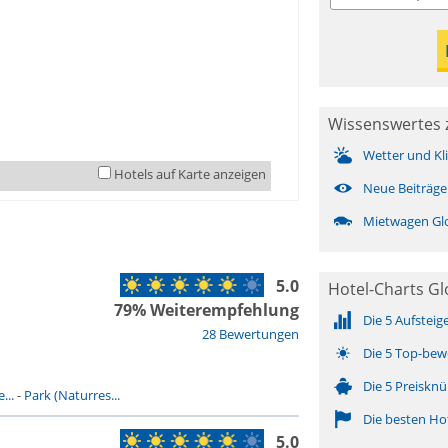
Wissenswertes 
Wetter und Kl
Hotels auf Karte anzeigen
Neue Beiträge
Mietwagen Gl
5.0
Hotel-Charts G
79% Weiterempfehlung
Die 5 Aufsteig
28 Bewertungen
Die 5 Top-bew
Die 5 Preisknü
...
-
Park (Naturres...
Die besten Ho
5.0