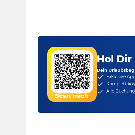
Hol Dir
Dein Urlaubsbegl
Exklusive Ap
Komplett kos
Alle Buchungs
Scan mich