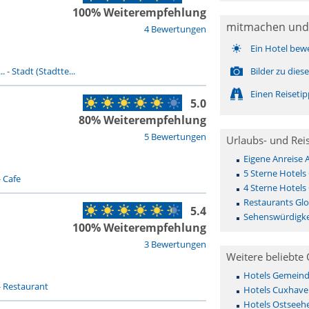
100% Weiterempfehlung
mitmachen und
4 Bewertungen
Ein Hotel bew
..
-
Stadt (Stadtte...
Bilder zu die
Einen Reiseti
5.0
80% Weiterempfehlung
5 Bewertungen
Urlaubs- und Rei
Eigene Anreise
5 Sterne Hotels
-
Cafe
4 Sterne Hotels
Restaurants Gl
5.4
Sehenswürdigke
100% Weiterempfehlung
3 Bewertungen
Weitere beliebte 
Hotels Gemeinde 
-
Restaurant
Hotels Cuxhave
Hotels Ostseehe