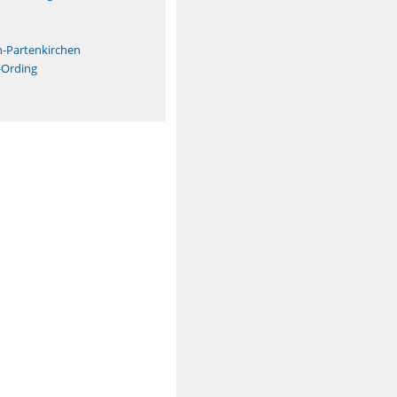
n
h-Partenkirchen
-Ording