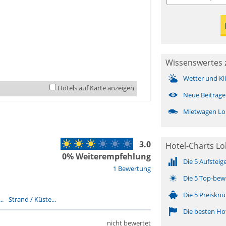
Wissenswertes 
Wetter und Kl
Hotels auf Karte anzeigen
Neue Beiträge
Mietwagen Lo
3.0
Hotel-Charts L
0% Weiterempfehlung
Die 5 Aufsteig
1 Bewertung
Die 5 Top-bew
Die 5 Preisknü
..
-
Strand / Küste...
Die besten Ho
nicht bewertet