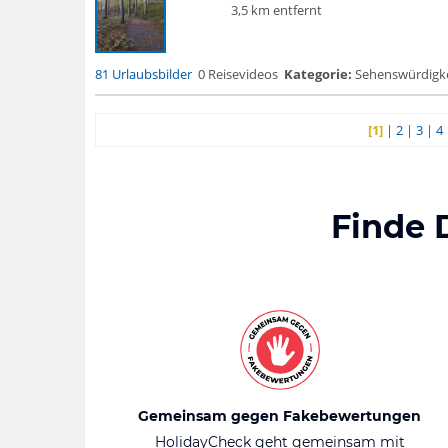
3,5 km entfernt
81 Urlaubsbilder
0 Reisevideos
Kategorie:
Sehenswürdigke..
[1]
|
2
|
3
|
4
Finde 
Gemeinsam gegen Fakebewertungen
HolidayCheck geht gemeinsam mit