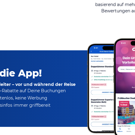
basierend auf mehr
Bewertungen au
 die App!
eiter – vor und während der Reise
p-Rabatte
auf Deine Buchungen
tenlos,
keine Werbung
infos immer griffbereit