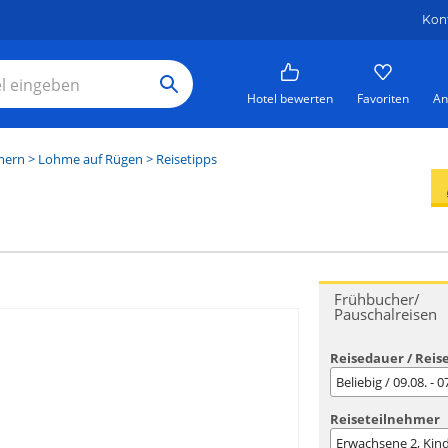
Kon
Hotel bewerten
Favoriten
An
mern
>
Lohme auf Rügen
> Reisetipps
Frühbucher/
Pauschalreisen
Reisedauer / Reis
Beliebig / 09.08. - 
Reiseteilnehmer
Erwachsene
2
, Kin