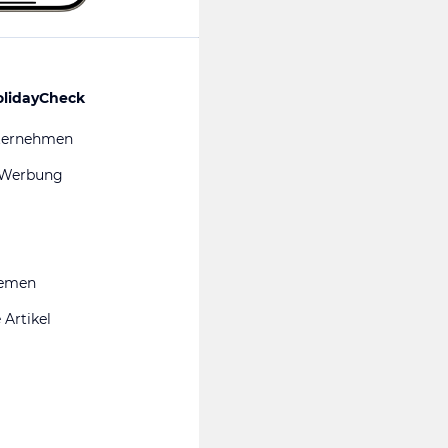
olidayCheck
ternehmen
 Werbung
hemen
 Artikel