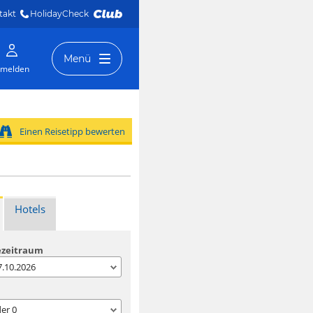
takt
HolidayCheck 
Menü
melden
Einen Reisetipp bewerten
Hotels
ezeitraum
07.10.2026
der
0