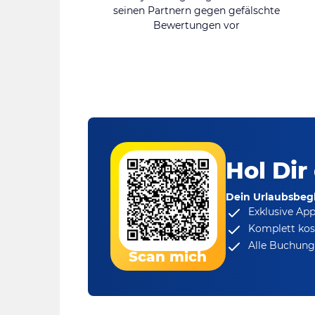
seinen Partnern gegen gefälschte
Bewertungen vor
Hol Dir
Dein Urlaubsbegl
Exklusive Ap
Komplett kos
Alle Buchungs
Scan mich