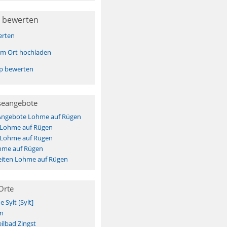
 bewerten
erten
sem Ort hochladen
pp bewerten
seangebote
 Angebote Lohme auf Rügen
s Lohme auf Rügen
s Lohme auf Rügen
hme auf Rügen
iten Lohme auf Rügen
Orte
Sylt [Sylt]
n
ilbad Zingst