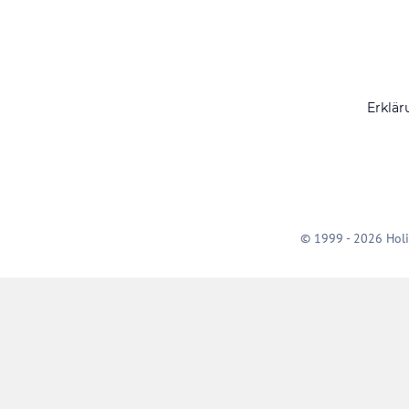
Erklär
© 1999 - 2026 Holi