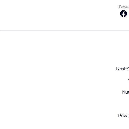
Besuc
Deal-
Nu
Priva