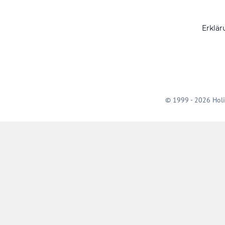
Erklär
© 1999 - 2026 Holi