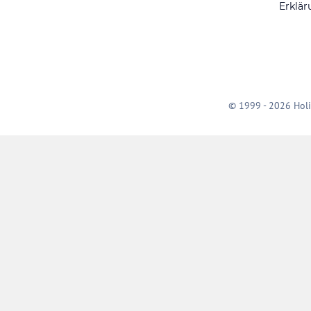
Erklär
© 1999 - 2026 Holi