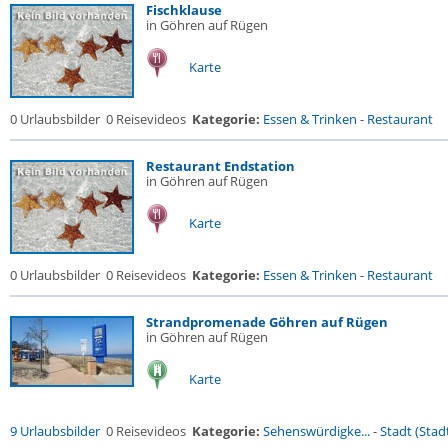
Fischklause
in Göhren auf Rügen
Karte
0 Urlaubsbilder
0 Reisevideos
Kategorie:
Essen & Trinken
-
Restaurant
Restaurant Endstation
in Göhren auf Rügen
Karte
0 Urlaubsbilder
0 Reisevideos
Kategorie:
Essen & Trinken
-
Restaurant
Strandpromenade Göhren auf Rügen
in Göhren auf Rügen
Karte
9 Urlaubsbilder
0 Reisevideos
Kategorie:
Sehenswürdigke...
-
Stadt (Stadt