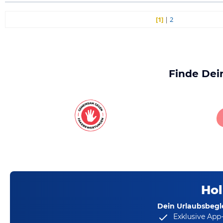
[1]
|
2
Finde Dei
Hol
Dein Urlaubsbegle
Exklusive App