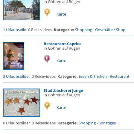
in Göhren auf Rügen
Karte
1 Urlaubsbild
0 Reisevideos
Kategorie:
Shopping
-
Geschäfte / Shop
Restaurant Caprice
in Göhren auf Rügen
Karte
3 Urlaubsbilder
0 Reisevideos
Kategorie:
Essen & Trinken
-
Restaurant
Stadtbäckerei Junge
in Göhren auf Rügen
Karte
0 Urlaubsbilder
0 Reisevideos
Kategorie:
Shopping
-
Sonstiges