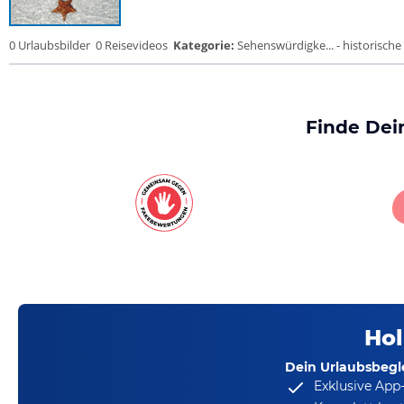
0 Urlaubsbilder
0 Reisevideos
Kategorie:
Sehenswürdigke... - historische 
Finde Dei
Hol
Dein Urlaubsbegle
Exklusive App