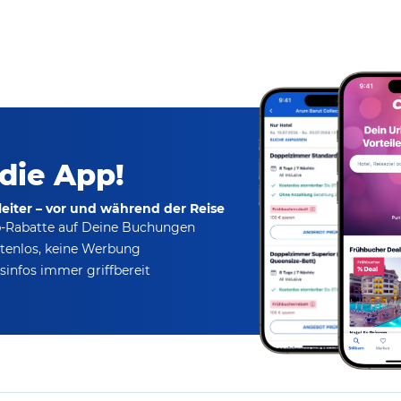
 die App!
eiter – vor und während der Reise
p-Rabatte
auf Deine Buchungen
tenlos,
keine Werbung
infos immer griffbereit