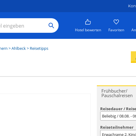
Kon
Hotel bewerten
Favoriten
An
mern
>
Ahlbeck
> Reisetipps
Frühbucher/
Pauschalreisen
Reisedauer / Reis
Beliebig / 08.08. - 
Reiseteilnehmer
Erwachsene
2
, Kin