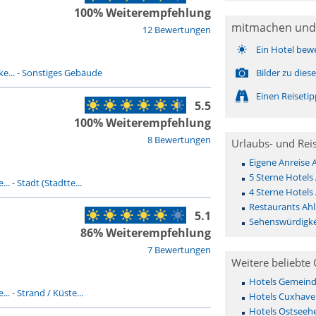
100% Weiterempfehlung
mitmachen und
12 Bewertungen
Ein Hotel bew
e...
-
Sonstiges Gebäude
Bilder zu die
Einen Reiseti
5.5
100% Weiterempfehlung
8 Bewertungen
Urlaubs- und Rei
Eigene Anreise 
5 Sterne Hotels
...
-
Stadt (Stadtte...
4 Sterne Hotels
Restaurants Ah
5.1
Sehenswürdigke
86% Weiterempfehlung
7 Bewertungen
Weitere beliebte 
Hotels Gemeinde 
...
-
Strand / Küste...
Hotels Cuxhave
Hotels Ostseehe