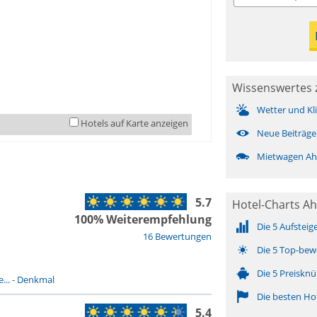
Wissenswertes 
Wetter und Kl
Hotels auf Karte anzeigen
Neue Beiträge
Mietwagen Ah
5.7
Hotel-Charts Ah
100% Weiterempfehlung
Die 5 Aufsteig
16 Bewertungen
Die 5 Top-bew
Die 5 Preisknü
...
-
Denkmal
Die besten Ho
5.4