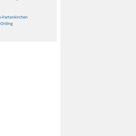
n
h-Partenkirchen
-Ording