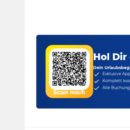
Hol Dir
Dein Urlaubsbegl
Exklusive Ap
Komplett kos
Alle Buchungs
Scan mich