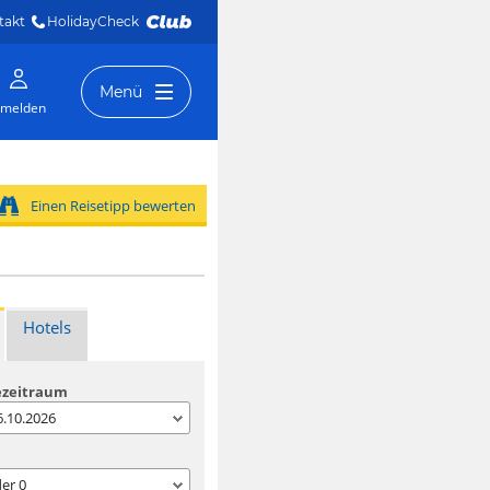
takt
HolidayCheck 
Menü
melden
Einen Reisetipp bewerten
Hotels
ezeitraum
06.10.2026
der
0