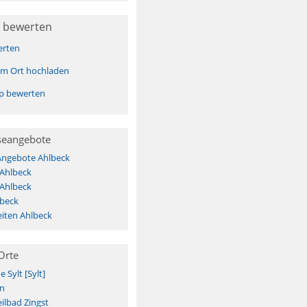
 bewerten
erten
sem Ort hochladen
pp bewerten
seangebote
Angebote Ahlbeck
 Ahlbeck
 Ahlbeck
lbeck
iten Ahlbeck
Orte
Sylt [Sylt]
n
ilbad Zingst