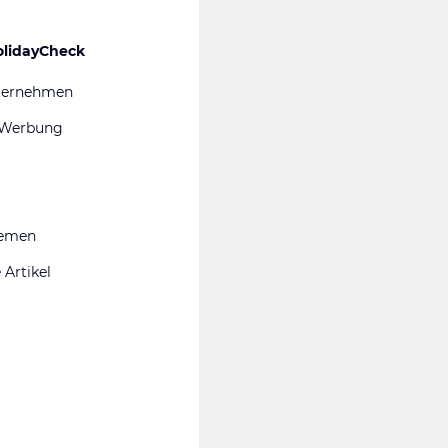
olidayCheck
ternehmen
 Werbung
hemen
 Artikel