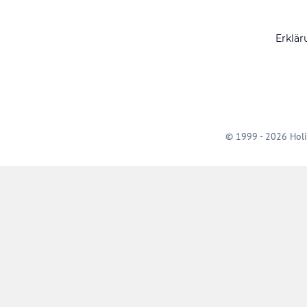
Erklär
© 1999 - 2026 Holi