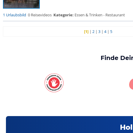
1 Urlaubsbild
0 Reisevideos
Kategorie:
Essen & Trinken - Restaurant
[1]
|
2
|
3
|
4
|
5
Finde Dei
Hol