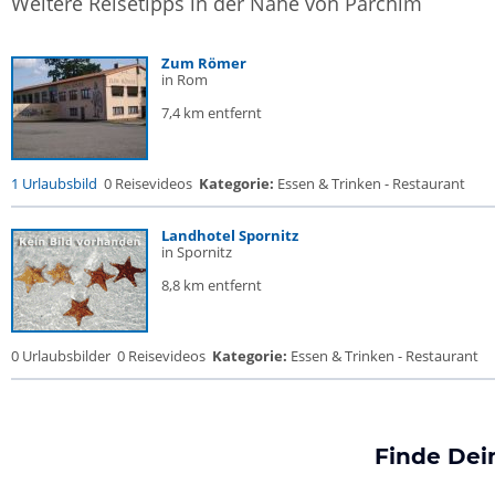
Weitere Reisetipps in der Nähe von Parchim
Zum Römer
in Rom
7,4 km entfernt
1 Urlaubsbild
0 Reisevideos
Kategorie:
Essen & Trinken - Restaurant
Landhotel Spornitz
in Spornitz
8,8 km entfernt
0 Urlaubsbilder
0 Reisevideos
Kategorie:
Essen & Trinken - Restaurant
Finde Dei