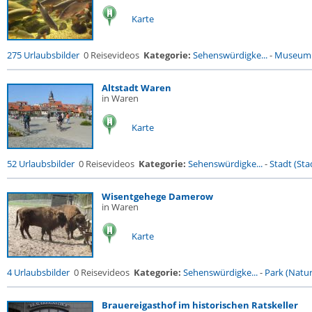
Karte
275 Urlaubsbilder
0 Reisevideos
Kategorie:
Sehenswürdigke...
-
Museum
Altstadt Waren
in Waren
Karte
52 Urlaubsbilder
0 Reisevideos
Kategorie:
Sehenswürdigke...
-
Stadt (Stad
Wisentgehege Damerow
in Waren
Karte
4 Urlaubsbilder
0 Reisevideos
Kategorie:
Sehenswürdigke...
-
Park (Naturr
Brauereigasthof im historischen Ratskeller