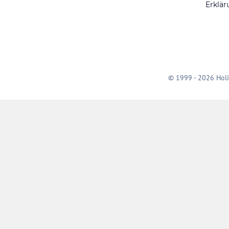
Erklär
© 1999 - 2026 Holi