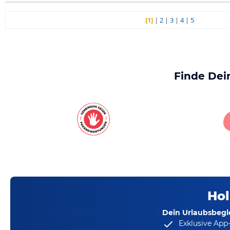
[1]
|
2
|
3
|
4
|
5
Finde Dei
Hol
Dein Urlaubsbegle
Exklusive App