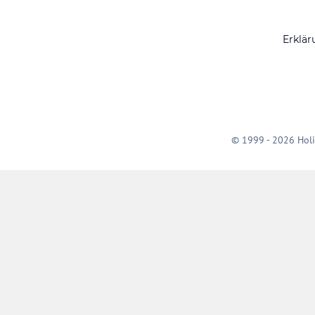
Erklär
© 1999 - 2026 Holi