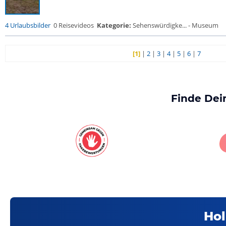
4 Urlaubsbilder
0 Reisevideos
Kategorie:
Sehenswürdigke... - Museum
[1]
|
2
|
3
|
4
|
5
|
6
|
7
Finde Dei
Hol