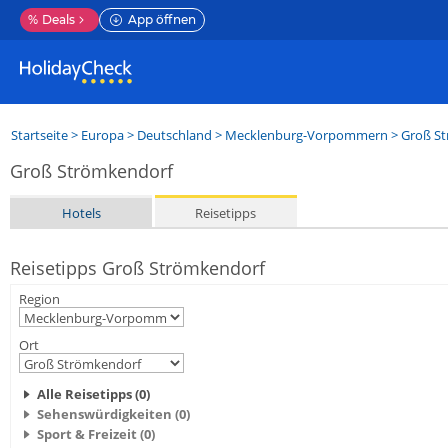
%
Deals
App öffnen
Startseite
>
Europa
>
Deutschland
>
Mecklenburg-Vorpommern
>
Groß S
Groß Strömkendorf
Hotels
Reisetipps
Reisetipps Groß Strömkendorf
Region
Ort
Alle Reisetipps (0)
Sehenswürdigkeiten (0)
Sport & Freizeit (0)