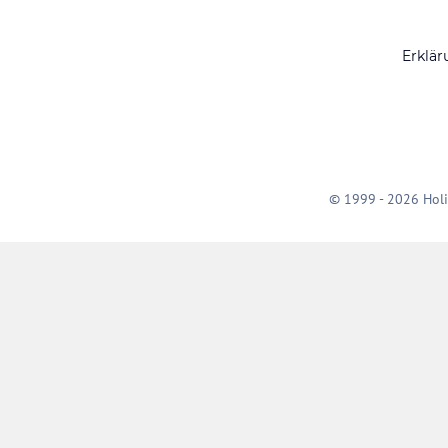
Erklär
© 1999 - 2026 Holi