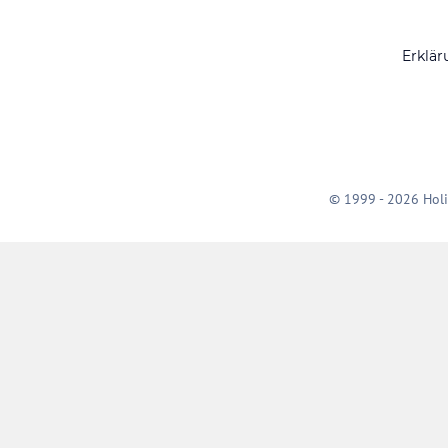
Erklär
© 1999 - 2026 Holi