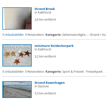
Strand Brook
in Kalkhorst
2,6 km entfernt
5 Urlaubsbilder
0 Reisevideos
Kategorie:
Sehenswürdigke... - Strand / Küs
minimare Entdeckerpark
in Kalkhorst
3,2 km entfernt
0 Urlaubsbilder
0 Reisevideos
Kategorie:
Sport & Freizeit - Freizeitpark
Strand Rosenhagen
in Dassow
5,5 km entfernt