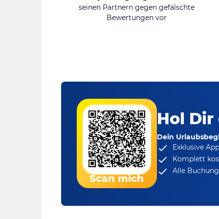
seinen Partnern gegen gefälschte
Bewertungen vor
Hol Dir
Dein Urlaubsbegl
Exklusive Ap
Komplett kos
Alle Buchungs
Scan mich