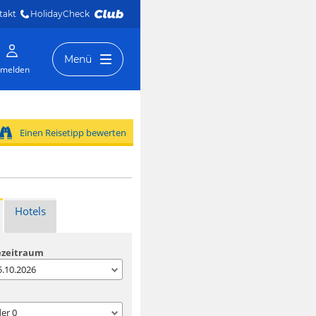
takt
HolidayCheck 
Menü
melden
Einen Reisetipp bewerten
Hotels
ezeitraum
05.10.2026
der
0