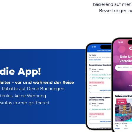
basierend auf mehr
Bewertungen au
 die App!
eiter – vor und während der Reise
p-Rabatte
auf Deine Buchungen
tenlos,
keine Werbung
infos immer griffbereit