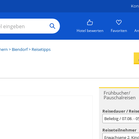
Kon
Hotel bewerten
Favoriten
An
mern
>
Biendorf
> Reisetipps
Frühbucher/
Pauschalreisen
Reisedauer / Reis
Beliebig / 07.08. - 
Reiseteilnehmer
Erwachsene
2
, Kin