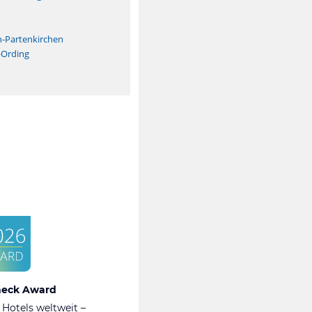
n
h-Partenkirchen
-Ording
heck Award
 Hotels weltweit –