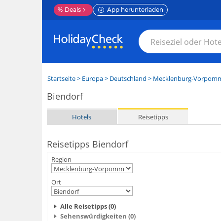
%
Deals
App herunterladen
Startseite
>
Europa
>
Deutschland
>
Mecklenburg-Vorpom
Biendorf
Hotels
Reisetipps
Reisetipps Biendorf
Region
Ort
Alle Reisetipps (0)
Sehenswürdigkeiten (0)