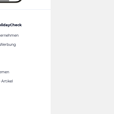
olidayCheck
ternehmen
 Werbung
hemen
 Artikel