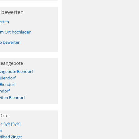
 bewerten
erten
sem Ort hochladen
pp bewerten
seangebote
Angebote Biendorf
 Biendorf
 Biendorf
ndorf
iten Biendorf
Orte
Sylt [Sylt]
n
ilbad Zingst