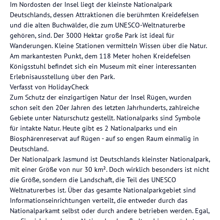
Im Nordosten der Insel liegt der kleinste Nationalpark
Deutschlands, dessen Attraktionen die berühmten Kreidefelsen
und die alten Buchwälder, die zum UNESCO-Weltnaturerbe
gehören, sind. Der 3000 Hektar große Park ist ideal für
Wanderungen. Kleine Stationen vermitteln Wissen über die Natur.
Am markantesten Punkt, dem 118 Meter hohen Kreidefelsen
Königsstuhl befindet sich ein Museum mit einer interessanten
Erlebnisausstellung über den Park.
Verfasst von HolidayCheck
Zum Schutz der einzigartigen Natur der Insel Rügen, wurden
schon seit den 20er Jahren des letzten Jahrhunderts, zahlreiche
Gebiete unter Naturschutz gestellt. Nationalparks sind Symbole
für intakte Natur. Heute gibt es 2 Nationalparks und ein
Biosphärenreservat auf Rügen - auf so engen Raum einmalig in
Deutschland.
Der Nationalpark Jasmund ist Deutschlands kleinster Nationalpark,
mit einer Größe von nur 30 km². Doch wirklich besonders ist nicht
die Größe, sondern die Landschaft, die Teil des UNESCO
Weltnaturerbes ist. Über das gesamte Nationalparkgebiet sind
Informationseinrichtungen verteilt, die entweder durch das
Nationalparkamt selbst oder durch andere betrieben werden. Egal,