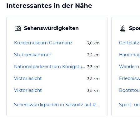
Interessantes in der Nähe
Sehenswürdigkeiten
Spor
Kreidemuseum Gummanz
Golfplat
3,0
km
Stubbenkammer
3,2
km
Nationalparkzentrum Königstuhl
Wandern 
3,3
km
Victoriasicht
Erlebnis
3,5
km
Viktoriasicht
3,5
km
Sehenswürdigkeiten in Sassnitz auf Rügen