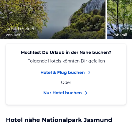
Bild melden
Bild m
von Ralf
von Ralf
Möchtest Du Urlaub in der Nähe buchen?
Folgende Hotels könnten Dir gefallen
Hotel & Flug buchen
Oder
Nur Hotel buchen
Hotel nähe Nationalpark Jasmund