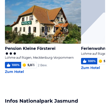
Pension Kleine Försterei
Ferienwohnun
Lohme auf Rügen,
Lohme auf Rügen, Mecklenburg-Vorpommern
100
%
5,4
/
100
%
5,0
/
6
2 Bew.
Zum Hotel
Zum Hotel
Infos Nationalpark Jasmund