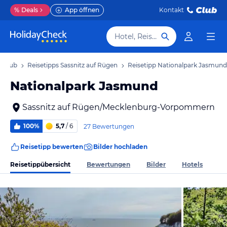
%
Deals
App öffnen
Kontakt
Hotel, Reiseziel
Urlaub
Reisetipps Sassnitz auf Rügen
Reisetipp Nationalpark Jasmund
Nationalpark Jasmund
Sassnitz auf Rügen/Mecklenburg-Vorpommern
100%
5,7
/ 6
27 Bewertungen
Reisetipp bewerten
Bilder hochladen
Reisetippübersicht
Bewertungen
Bilder
Hotels