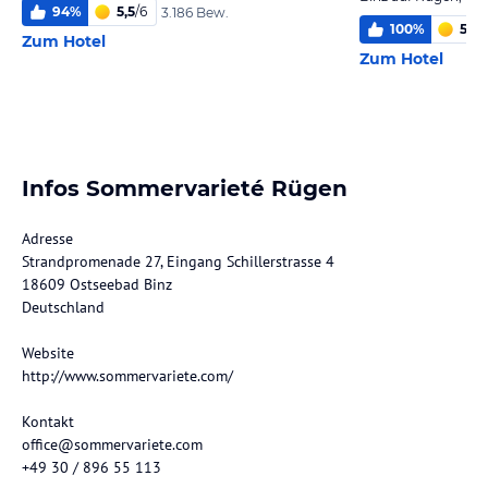
94
%
5,5
/
6
3.186 Bew.
100
%
5,0
/
Zum Hotel
Zum Hotel
Infos Sommervarieté Rügen
Adresse
Strandpromenade 27, Eingang Schillerstrasse 4
18609 Ostseebad Binz
Deutschland
Website
http://www.sommervariete.com/
Kontakt
office@sommervariete.com
+49 30 / 896 55 113