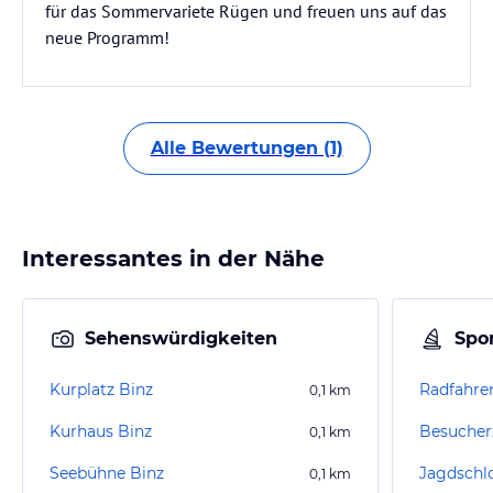
für das Sommervariete Rügen und freuen uns auf das
neue Programm!
Alle Bewertungen (1)
Interessantes in der Nähe
Sehenswürdigkeiten
Spor
Kurplatz Binz
Radfahre
0,1
km
Kurhaus Binz
0,1
km
Seebühne Binz
0,1
km