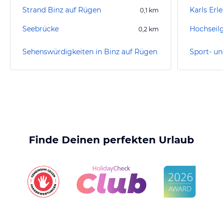
Strand Binz auf Rügen
Karls Erl
0,1
km
Seebrücke
Hochseil
0,2
km
Sehenswürdigkeiten in Binz auf Rügen
Finde Deinen perfekten Urlaub