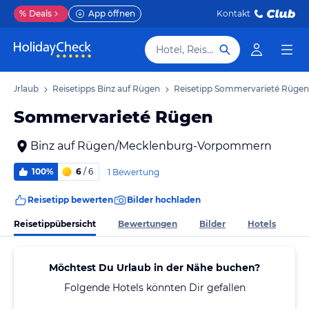
%
Deals
App öffnen
Kontakt
Hotel, Reiseziel
en Urlaub
Reisetipps Binz auf Rügen
Reisetipp Sommervarieté Rügen
Sommervarieté Rügen
Binz auf Rügen/Mecklenburg-Vorpommern
100%
6
/ 6
1 Bewertung
Reisetipp bewerten
Bilder hochladen
Reisetippübersicht
Bewertungen
Bilder
Hotels
Möchtest Du Urlaub in der Nähe buchen?
Folgende Hotels könnten Dir gefallen