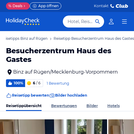
%
Deals
App öffnen
Kontakt
Hotel, Reiseziel
Reisetipps Binz auf Rügen
Reisetipp Besucherzentrum Haus des Gastes
Besucherzentrum Haus des
Gastes
Binz auf Rügen/Mecklenburg-Vorpommern
100%
6
/ 6
1 Bewertung
Reisetipp bewerten
Bilder hochladen
Reisetippübersicht
Bewertungen
Bilder
Hotels