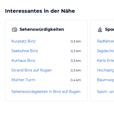
Interessantes in der Nähe
Sehenswürdigkeiten
Spor
Kurplatz Binz
Radfahre
0,3
km
Seebühne Binz
0,3
km
Kurhaus Binz
Karls Erl
0,3
km
Strand Binz auf Rügen
Hochseil
0,3
km
Müther-Turm
Baumwipf
0,4
km
Sehenswürdigkeiten in Binz auf Rügen