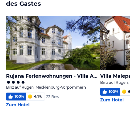
des Gastes
Rujana Ferienwohnungen - Villa Aesculap
Binz auf Rügen, M
Binz auf Rügen, Mecklenburg-Vorpommern
100
%
6,0
/
100
%
4,1
/
6
23 Bew.
Zum Hotel
Zum Hotel