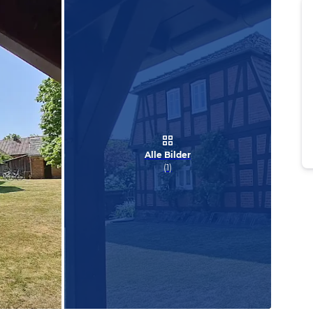
Alle Bilder
(
1
)