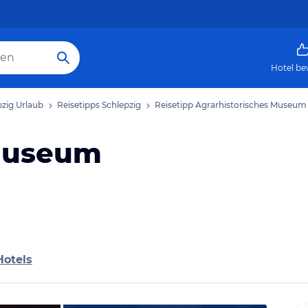
Hotel be
pzig Urlaub
Reisetipps Schlepzig
Reisetipp Agrarhistorisches Museum
 Museum
Hotels