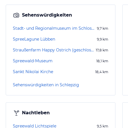
Sehenswürdigkeiten
Stadt- und Regionalmuseum im Schloss zu Lübben
9,7
km
SpreeLagune Lübben
9,9
km
Straußenfarm Happy Ostrich (geschlossen)
17,8
km
Spreewald-Museum
18,1
km
Sankt Nikolai Kirche
18,4
km
Sehenswürdigkeiten in Schlepzig
Nachtleben
Spreewald Lichtspiele
9,5
km