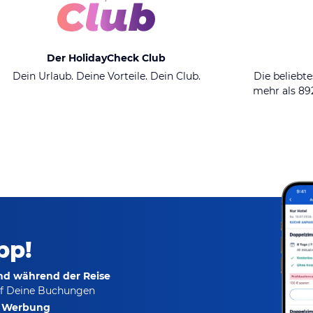
Der HolidayCheck Club
Dein Urlaub. Deine Vorteile. Dein Club.
Die beliebte
mehr als 8
pp!
und während der Reise
f Deine Buchungen
e Werbung