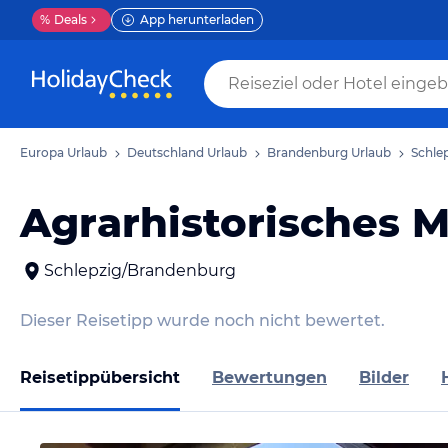
%
Deals
App herunterladen
Europa Urlaub
Deutschland Urlaub
Brandenburg Urlaub
Schle
Agrarhistorisches
Schlepzig/Brandenburg
Dieser Reisetipp wurde noch nicht bewertet.
Reisetippübersicht
Bewertungen
Bilder