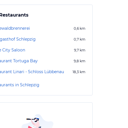
Restaurants
ewaldbrennerei
0,6
km
gasthof Schlepzig
0,7
km
 City Saloon
9,7
km
aurant Tortuga Bay
9,8
km
aurant Linari - Schloss Lübbenau
18,3
km
aurants in Schlepzig