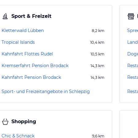
Sport & Freizeit
Kletterwald Lübben
Spre
8,2
km
Tropical Islands
Land
10,4
km
Kahnfahrt Flottes Rudel
Doge
10,5
km
Kremserfahrt Pension Brodack
Rest
14,3
km
Kahnfahrt Pension Brodack
Rest
14,3
km
Sport- und Freizeitangebote in Schlepzig
Rest
Shopping
Chic & Schnack
9,6
km