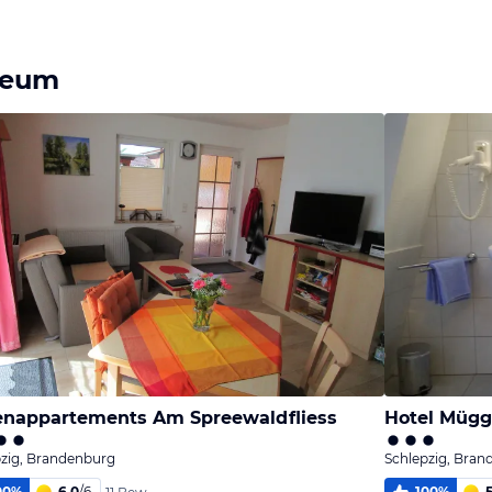
seum
enappartements Am Spreewaldfliess
Hotel Müg
pzig, Brandenburg
Schlepzig, Bra
00
%
6,0
/
6
100
%
5