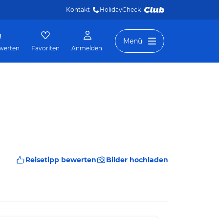
Kontakt
HolidayCheck 
Menü
werten
Favoriten
Anmelden
Reisetipp bewerten
Bilder hochladen