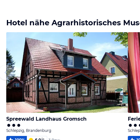
Bild melden
von Horst
Hotel nähe Agrarhistorisches Mu
Spreewald Landhaus Gromsch
Feri
Schlepzig, Brandenburg
Schle
100
%
6,0
/
6
1