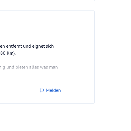
en entfernt und eignet sich
.80 Km).
umig und bieten alles was man
Melden