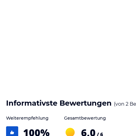
Informativste Bewertungen
(von
2
Be
Weiterempfehlung
Gesamtbewertung
100
%
6,0
/ 6