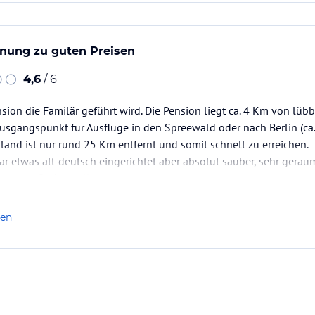
nung zu guten Preisen
4,6
/ 6
sion die Familär geführt wird. Die Pension liegt ca. 4 Km von lübb
Ausgangspunkt für Ausflüge in den Spreewald oder nach Berlin (ca
sland ist nur rund 25 Km entfernt und somit schnell zu erreichen.
r etwas alt-deutsch eingerichtet aber absolut sauber, sehr gerä
ung vorfinden sollte.
ich liegt, ist hinter dem Haus noch ein Teich, eine…
len