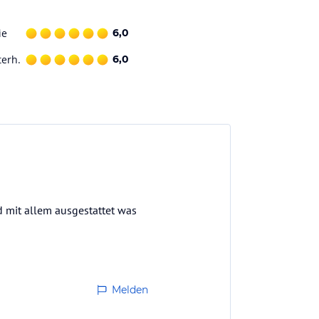
ie
6,0
terh.
6,0
d mit allem ausgestattet was
Melden