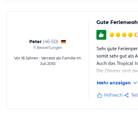
Gute Ferienwoh
Peter
(
46-50
)
11
Bewertungen
Sehr gute Ferienpen
somit sehr gut als 
Vor 16 Jahren • Verreist als Familie im
Auch das Tropical I
Juli 2010
Die Zimmer sind zwa
in einer Ferienwohn
Mehr anzeigen
Da die Pension ländl
Hilfreich
Tei