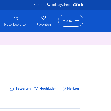
Kontakt
HolidayCheck 
Menü
Hotel bewerten
Favoriten
Bewerten
Hochladen
Merken