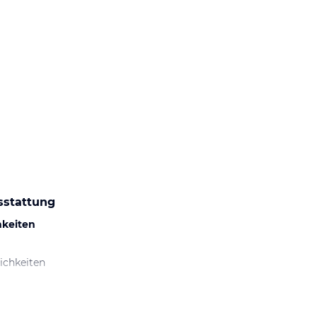
sstattung
hkeiten
ichkeiten