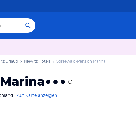
itz Urlaub
Niewitz Hotels
Spreewald-Pension Marina
 Marina
chland
Auf Karte anzeigen