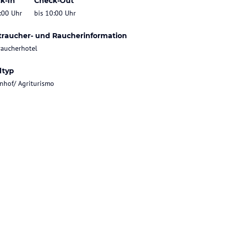
k-In
Check-Out
:00 Uhr
bis 10:00 Uhr
traucher- und Raucherinformation
raucherhotel
ltyp
nhof/ Agriturismo