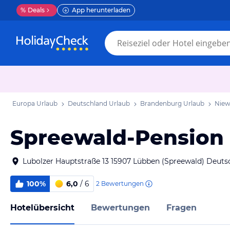
%
Deals
App herunterladen
Europa Urlaub
Deutschland Urlaub
Brandenburg Urlaub
Niew
Spreewald-Pension
Lubolzer Hauptstraße 13 15907 Lübben (Spreewald) Deuts
100%
6,0
/ 6
2
Bewertungen
Hotelübersicht
Bewertungen
Fragen