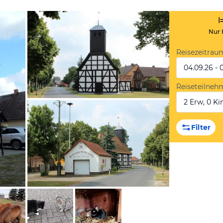
Nur 
Reisezeitrau
04.09.26 - 
Reiseteilneh
2 Erw, 0 Kin
von Booking.com
Filter
von Booking.com