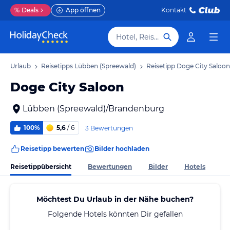
%
Deals
App öffnen
Kontakt
Hotel, Reiseziel
ld) Urlaub
Reisetipps Lübben (Spreewald)
Reisetipp Doge City Saloon
Doge City Saloon
Lübben (Spreewald)/Brandenburg
100%
5,6
/ 6
3 Bewertungen
Reisetipp bewerten
Bilder hochladen
Reisetippübersicht
Bewertungen
Bilder
Hotels
Möchtest Du Urlaub in der Nähe buchen?
Folgende Hotels könnten Dir gefallen