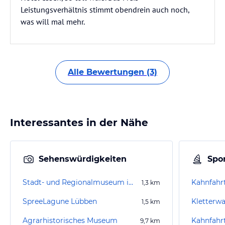
Leistungsverhältnis stimmt obendrein auch noch,
was will mal mehr.
Alle Bewertungen (3)
Interessantes in der Nähe
Sehenswürdigkeiten
Spor
Stadt- und Regionalmuseum im Schloss zu Lübben
Kahnfahrt
1,3
km
SpreeLagune Lübben
Kletterw
1,5
km
Agrarhistorisches Museum
Kahnfahr
9,7
km