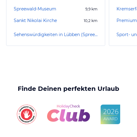
Spreewald-Museum
Kremserf
9,9
km
Sankt Nikolai Kirche
Premium 
10,2
km
Sehenswürdigkeiten in Lübben (Spreewald)
Finde Deinen perfekten Urlaub