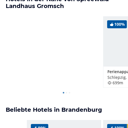
Landhaus Gromsch
100%
Schlepzig,
699m
Beliebte Hotels in Brandenburg
99%
100%