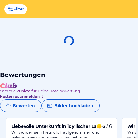
Filter
Bewertungen
Sammle
Punkte
für Deine Hotelbewertung.
Kostenlos anmelden
Bewerten
Bilder hochladen
Liebevolle Unterkunft in idyllischer Lage
6
/ 6
Wir 
Wir wurden sehr freundlich aufgenommen und
Wir w
bekamen ein sehr liebevoll eingerichtetes…
saube