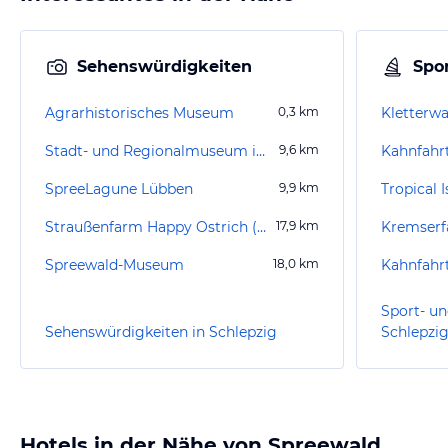
Sehenswürdigkeiten
Spor
Agrarhistorisches Museum
0,3
km
Kletterw
Stadt- und Regionalmuseum im Schloss zu Lübben
9,6
km
Kahnfahrt
SpreeLagune Lübben
9,9
km
Tropical 
Straußenfarm Happy Ostrich (geschlossen)
17,9
km
Kremserf
Spreewald-Museum
18,0
km
Kahnfahr
Sport- un
Sehenswürdigkeiten in Schlepzig
Schlepzi
Hotels in der Nähe von Spreewald