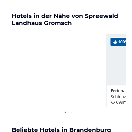
Hotels in der Nähe von Spreewald
Landhaus Gromsch
100%
Schlepzig,
699m
Beliebte Hotels in Brandenburg