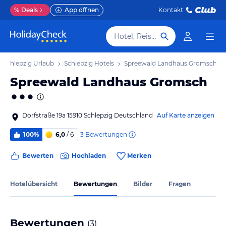
%
Deals
App öffnen
Kontakt
Hotel, Reiseziel
Schlepzig Urlaub
Schlepzig Hotels
Spreewald Landhaus Gromsch
Spreewald Landhaus Gromsch
Dorfstraße 19a 15910 Schlepzig Deutschland
Auf Karte anzeigen
3
Bewertungen
100%
6,0
/ 6
Bewerten
Hochladen
Merken
Hotelübersicht
Bewertungen
Bilder
Fragen
Bewertungen
(
3
)