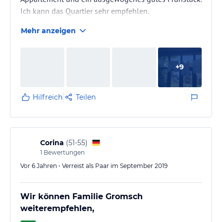
Ich kann das Quartier sehr empfehlen.
Mehr anzeigen
+
9
Hilfreich
Teilen
Corina
(
51-55
)
1
Bewertungen
Vor 6 Jahren • Verreist als Paar im September 2019
Wir können Familie Gromsch
weiterempfehlen,