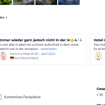
den
Immer wieder gern jedoch nicht in der Vorssison
4
/ 6
Hotel 
Es war alles in allem ein schöner Aufenthalt in dem Hotel.
Das Hote
Jedoch war in der Vorsaison…
weiterlesen
Es ist 
Hartmut Peter
61-65
•
April 2024
Aus Deutschland
Gesa
< 50
Kostenlose Parkplätze