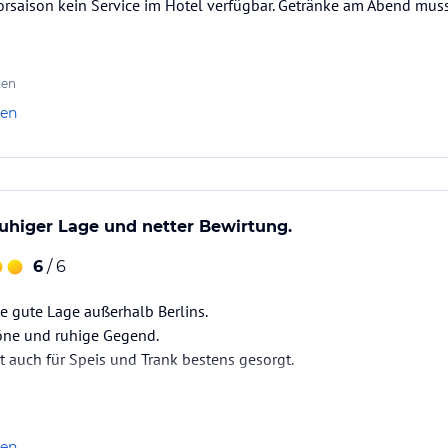
Vorsaison kein Service im Hotel verfügbar. Getränke am Abend mu
ten
len
ruhiger Lage und netter Bewirtung.
6
/ 6
ne gute Lage außerhalb Berlins.
höne und ruhige Gegend.
 auch für Speis und Trank bestens gesorgt.
len