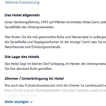
Weitere Ausstattung
Das Hotel allgemein
Unser familiengeführtes, 1995 auf Pfählen errichtetes Hotel Garni, st
Spreefließe des Unterspreewaldes.
Hier finden Sie die viel gewünschte Ruhe und Natuernähe in außerg
die Spreefließe und Vogelgezwitscher ist der einzige "Lärm", den Sie e
Naturfreunde und Erholungssuchende.
Die Lage des Hotels
Das Hotel liegt im kleinen Dorf Schlepzig, im Herzen des Unterspre
Sie hier absolute Ruhe genießen.
Zimmer / Unterbringung im Hotel
Wie auch das Frühstücksrestaurant sind die Zimmer im Landhausstil 
Föhn, TV-Sat und ein Durchwahltelefon. Auf allen Zimmern, sowie im 
Lan kostenfrei möglich.
Mehr anzeigen
Gastronomie im Hotel