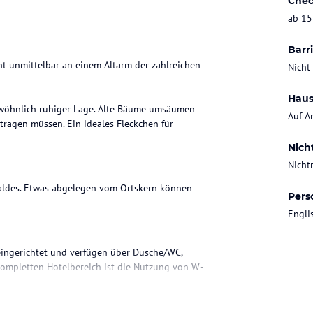
Chec
ab 15
Barri
eht unmittelbar an einem Altarm der zahlreichen
Nicht
Haus
ewöhnlich ruhiger Lage. Alte Bäume umsäumen
Auf A
rtragen müssen. Ein ideales Fleckchen für
Nich
Nicht
ewaldes. Etwas abgelegen vom Ortskern können
Pers
Engli
eingerichtet und verfügen über Dusche/WC,
kompletten Hotelbereich ist die Nutzung von W-