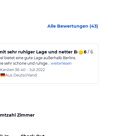
Alle Bewertungen (
43
)
mit sehr ruhiger Lage und netter Bewirtung.
6
/ 6
Zentrale Un
l bietet eine gute Lage außerhalb Berlins.
Gemütliches Ho
eine sehr schöne und ruhige…
weiterlesen
Wanderungen, 
Karsten
36-40
•
Juli 2022
Elke
56
Aus Deutschland
Aus
mtzahl Zimmer