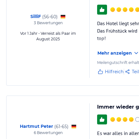
Hinweis:
Allgemeine und unverbindliche Hoteliers-/Veranstalter-/K
Gewähr und ohne Prüfung durch HolidayCheck. Bitte lies vor der B
SilliF
(
56-60
)
jeweiligen Veranstalters.
Das Hotel liegt seh
3
Bewertungen
Das Frühstück wird 
Vor 1 Jahr • Verreist als Paar im
top!
August 2025
Mehr anzeigen
Meilengutschrift erhal
Hilfreich
Tei
Immer wieder ge
Hartmut Peter
(
61-65
)
Es war alles in all
6
Bewertungen