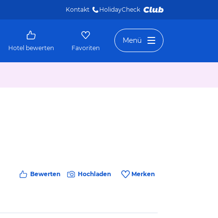
Kontakt
HolidayCheck 
Menü
Hotel bewerten
Favoriten
Bewerten
Hochladen
Merken