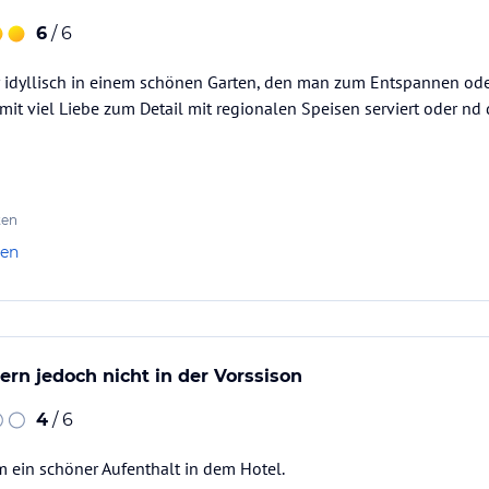
ataloginformationen. Alle Angaben ohne
6
/ 6
uchung die verbindlichen
Angebotsdetails
des
r idyllisch in einem schönen Garten, den man zum Entspannen ode
mit viel Liebe zum Detail mit regionalen Speisen serviert oder nd 
ten
len
rn jedoch nicht in der Vorssison
4
/ 6
em ein schöner Aufenthalt in dem Hotel.