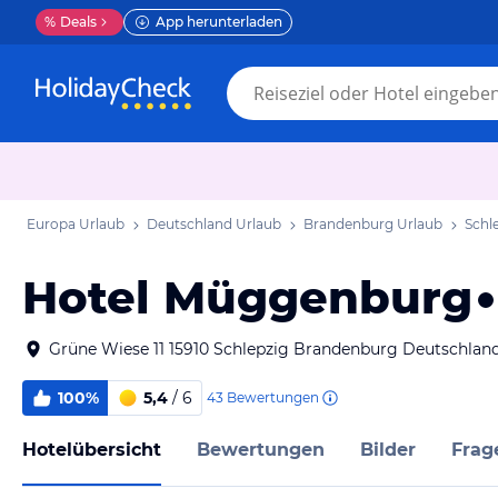
%
Deals
App herunterladen
Europa Urlaub
Deutschland Urlaub
Brandenburg Urlaub
Schl
Hotel Müggenburg
Grüne Wiese 11 15910 Schlepzig Brandenburg Deutschlan
100%
5,4
/ 6
43
Bewertungen
Hotelübersicht
Bewertungen
Bilder
Frag