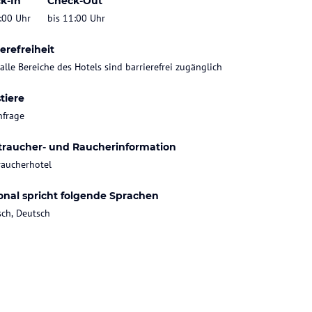
k-In
Check-Out
:00 Uhr
bis 11:00 Uhr
erefreiheit
 alle Bereiche des Hotels sind barrierefrei zugänglich
tiere
nfrage
traucher- und Raucherinformation
raucherhotel
onal spricht folgende Sprachen
sch, Deutsch