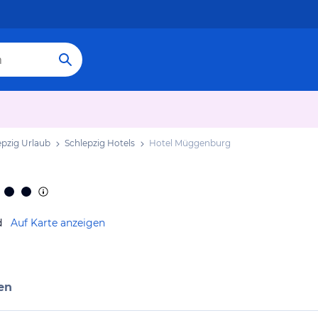
epzig Urlaub
Schlepzig Hotels
Hotel Müggenburg
d
Auf Karte anzeigen
en