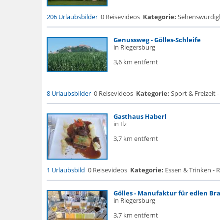
206 Urlaubsbilder
0 Reisevideos
Kategorie:
Sehenswürdigke.
Genussweg - Gölles-Schleife
in Riegersburg
3,6 km entfernt
8 Urlaubsbilder
0 Reisevideos
Kategorie:
Sport & Freizeit -
Gasthaus Haberl
in Ilz
3,7 km entfernt
1 Urlaubsbild
0 Reisevideos
Kategorie:
Essen & Trinken - 
Gölles - Manufaktur für edlen Bra
in Riegersburg
3,7 km entfernt