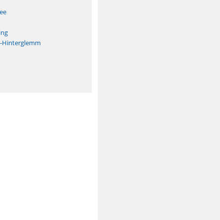
See
ing
h-Hinterglemm