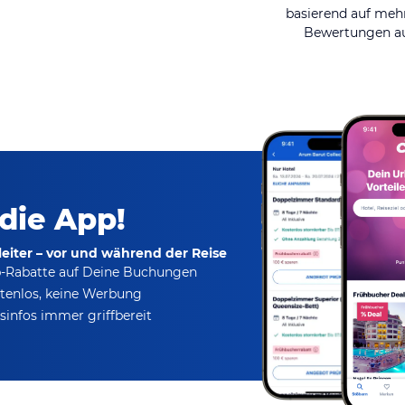
basierend auf mehr
Bewertungen au
 die App!
eiter – vor und während der Reise
p-Rabatte
auf Deine Buchungen
tenlos,
keine Werbung
infos immer griffbereit