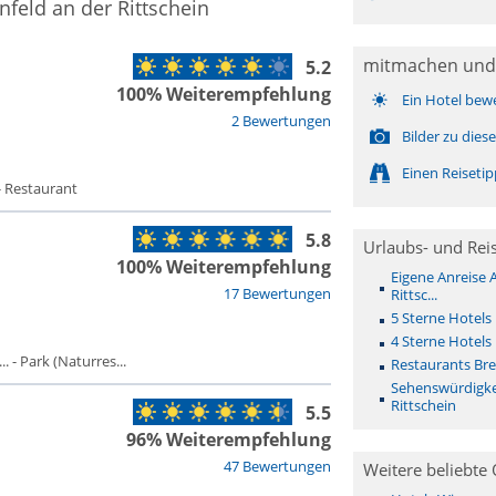
nfeld an der Rittschein
mitmachen und
5.2
100% Weiterempfehlung
Ein Hotel bew
2 Bewertungen
Bilder zu die
Einen Reiseti
- Restaurant
5.8
Urlaubs- und Rei
100% Weiterempfehlung
Eigene Anreise 
17 Bewertungen
Rittsc...
5 Sterne Hotels 
4 Sterne Hotels 
 - Park (Naturres...
Restaurants Brei
Sehenswürdigkei
Rittschein
5.5
96% Weiterempfehlung
47 Bewertungen
Weitere beliebte 