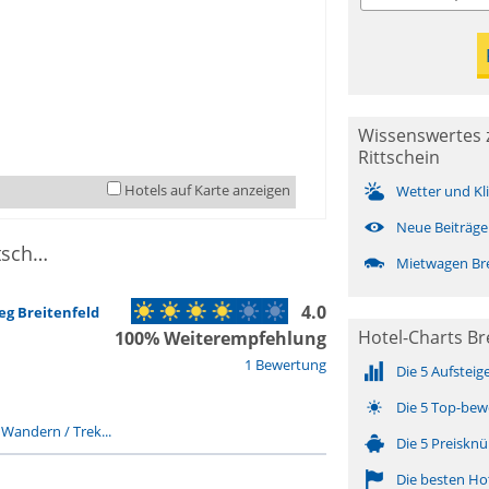
Wissenswertes z
Rittschein
Hotels auf Karte anzeigen
Wetter und Kl
Neue Beiträge
1 Sport & Freizeit in Breitenfeld an der Rittschein
Mietwagen Brei
4.0
g Breitenfeld
Hotel-Charts Bre
100% Weiterempfehlung
1 Bewertung
Die 5 Aufsteig
Die 5 Top-bew
-
Wandern / Trek...
Die 5 Preisknü
Die besten Ho