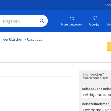
Kon
Hotel bewerten
Favoriten
An
an der Rittschein
> Reisetipps
Frühbucher/
Pauschalreisen
Reisedauer / Reis
Beliebig / 08.08. - 
Reiseteilnehmer
Erwachsene
2
, Kin