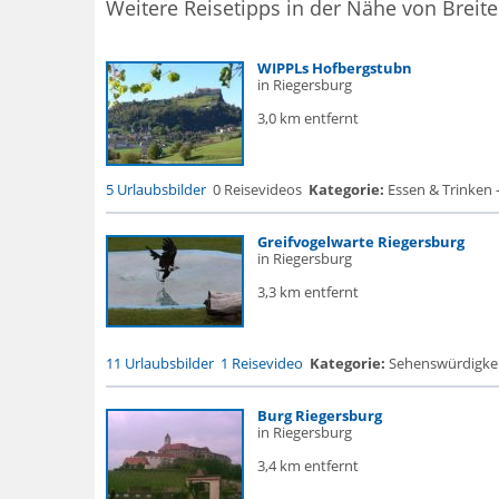
Weitere Reisetipps in der Nähe von Breite
WIPPLs Hofbergstubn
in Riegersburg
3,0 km entfernt
5 Urlaubsbilder
0 Reisevideos
Kategorie:
Essen & Trinken 
Greifvogelwarte Riegersburg
in Riegersburg
3,3 km entfernt
11 Urlaubsbilder
1 Reisevideo
Kategorie:
Sehenswürdigke...
Burg Riegersburg
in Riegersburg
3,4 km entfernt