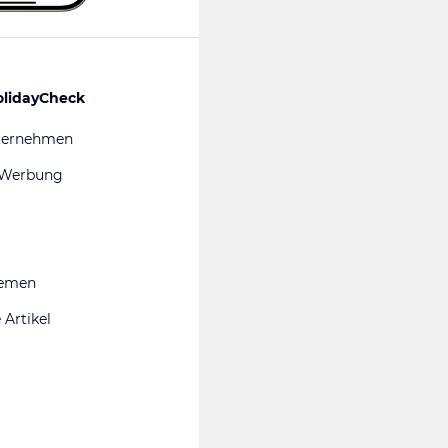
olidayCheck
ternehmen
 Werbung
hemen
 Artikel