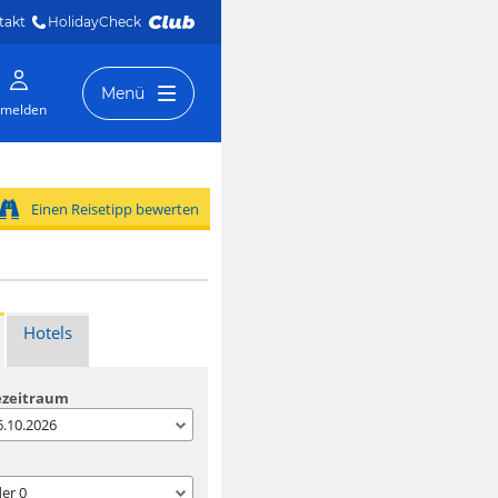
takt
HolidayCheck 
Menü
melden
Einen Reisetipp bewerten
Hotels
ezeitraum
06.10.2026
der
0