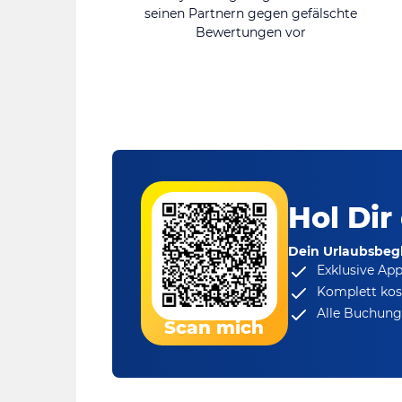
seinen Partnern gegen gefälschte
Bewertungen vor
Hol Dir
Dein Urlaubsbegl
Exklusive Ap
Komplett kos
Alle Buchungs
Scan mich