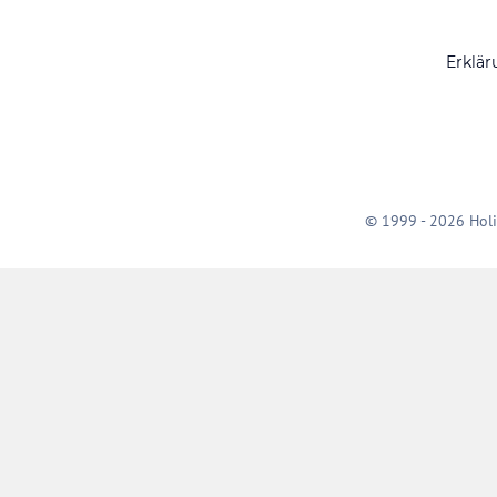
Erklär
© 1999 - 2026 Holi