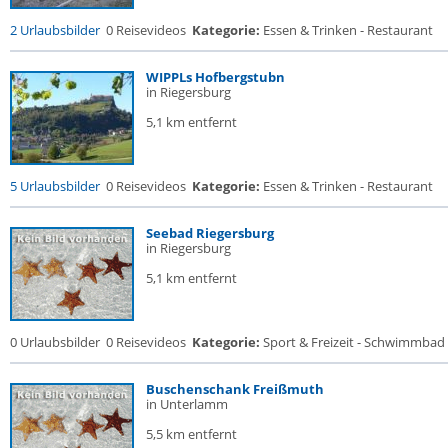
2 Urlaubsbilder
0 Reisevideos
Kategorie:
Essen & Trinken - Restaurant
WIPPLs Hofbergstubn
in Riegersburg
5,1 km entfernt
5 Urlaubsbilder
0 Reisevideos
Kategorie:
Essen & Trinken - Restaurant
Seebad Riegersburg
in Riegersburg
5,1 km entfernt
0 Urlaubsbilder
0 Reisevideos
Kategorie:
Sport & Freizeit - Schwimmbad
Buschenschank Freißmuth
in Unterlamm
5,5 km entfernt