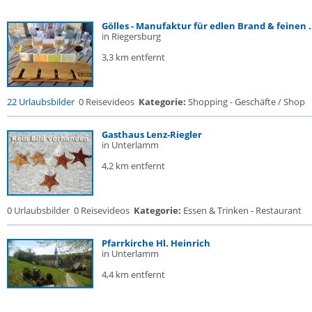
Gölles - Manufaktur für edlen Brand & feinen .
in Riegersburg
3,3 km entfernt
22 Urlaubsbilder
0 Reisevideos
Kategorie:
Shopping - Geschäfte / Shop
Gasthaus Lenz-Riegler
in Unterlamm
4,2 km entfernt
0 Urlaubsbilder
0 Reisevideos
Kategorie:
Essen & Trinken - Restaurant
Pfarrkirche Hl. Heinrich
in Unterlamm
4,4 km entfernt