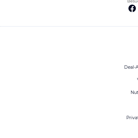
Besuc
Deal-
Nu
Priva