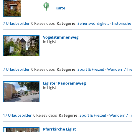
Karte
7 Urlaubsbilder
0 Reisevideos
Kategorie:
Sehenswürdigke...
-
historische 
Vogelstimmenweg
in Ligist
7 Urlaubsbilder
0 Reisevideos
Kategorie:
Sport & Freizeit
-
Wandern / Trek
Ligister Panoramaweg
in Ligist
17 Urlaubsbilder
0 Reisevideos
Kategorie:
Sport & Freizeit
-
Wandern / Tr
Pfarrkirche Ligist