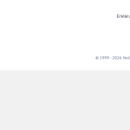
Erklär
© 1999 - 2026 Holi