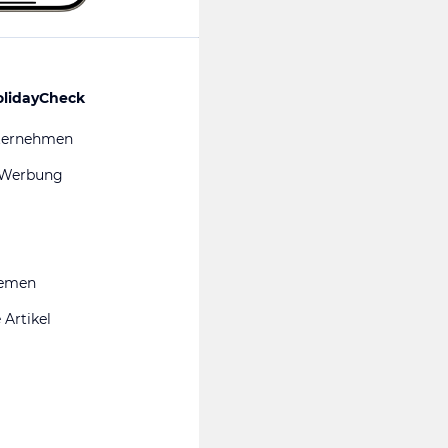
olidayCheck
ternehmen
 Werbung
hemen
 Artikel