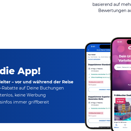
basierend auf mehr
Bewertungen au
 die App!
eiter – vor und während der Reise
p-Rabatte
auf Deine Buchungen
tenlos,
keine Werbung
infos immer griffbereit