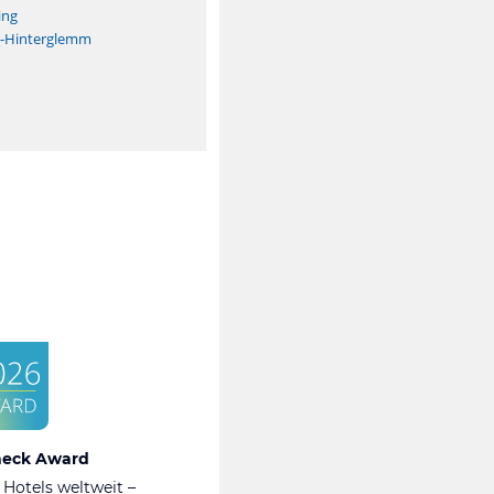
ing
h-Hinterglemm
heck Award
 Hotels weltweit –