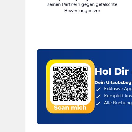
seinen Partnern gegen gefälschte
Bewertungen vor
Hol Dir
Dein Urlaubsbegl
Exklusive Ap
Komplett kos
Alle Buchungs
Scan mich