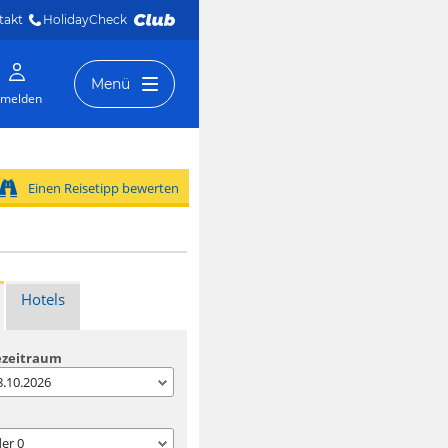
takt
HolidayCheck 
Menü
melden
Einen Reisetipp bewerten
Hotels
ezeitraum
08.10.2026
der
0