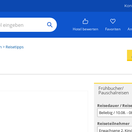
Kon
Hotel bewerten
Favoriten
An
n
> Reisetipps
Frühbucher/
Pauschalreisen
Reisedauer / Reis
Beliebig / 10.08. - 
Reiseteilnehmer
Erwachsene
2
, Kin