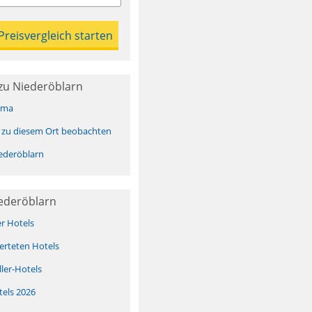
zu Niederöblarn
ima
 zu diesem Ort beobachten
ederöblarn
iederöblarn
er Hotels
erteten Hotels
ller-Hotels
tels 2026