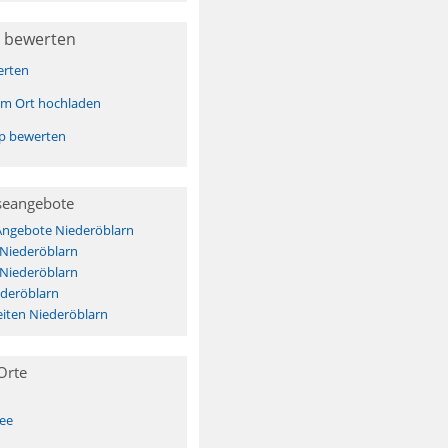
 bewerten
erten
sem Ort hochladen
pp bewerten
seangebote
Angebote Niederöblarn
 Niederöblarn
 Niederöblarn
ederöblarn
iten Niederöblarn
Orte
See