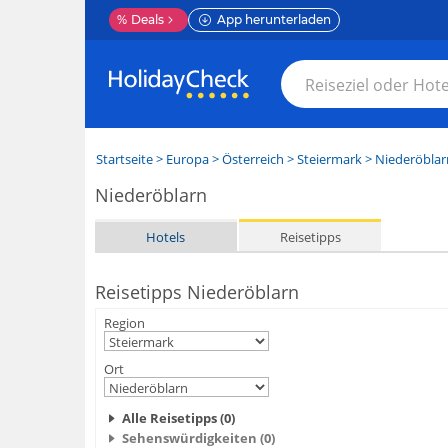
%
Deals
App herunterladen
Startseite
>
Europa
>
Österreich
>
Steiermark
>
Niederöblar
Niederöblarn
Hotels
Reisetipps
Reisetipps Niederöblarn
Region
Ort
Alle Reisetipps (0)
Sehenswürdigkeiten (0)