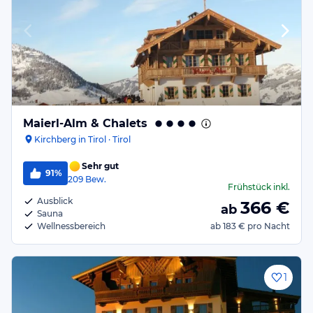
Maierl-Alm & Chalets
Kirchberg in Tirol · Tirol
Sehr gut
91%
209
Bew.
Frühstück
inkl.
Ausblick
366
€
ab
Sauna
Wellnessbereich
ab
183 €
pro Nacht
1