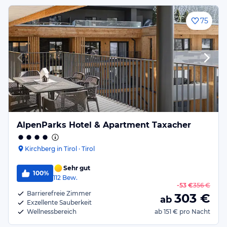
75
AlpenParks Hotel & Apartment Taxacher
Kirchberg in Tirol · Tirol
Sehr gut
100%
112
Bew.
-
53 €
356 €
Barrierefreie Zimmer
303
€
ab
Exzellente Sauberkeit
Wellnessbereich
ab
151 €
pro Nacht