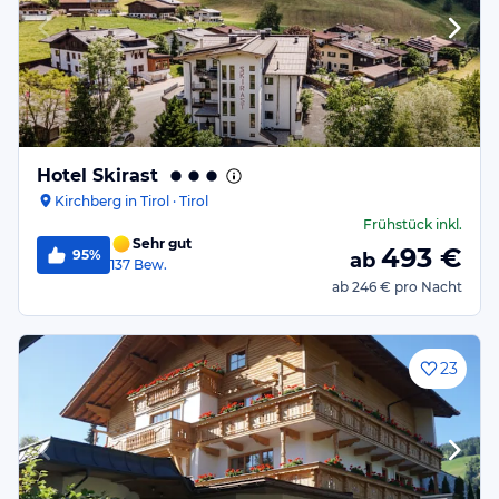
Hotel Skirast
Kirchberg in Tirol · Tirol
Frühstück
inkl.
Sehr gut
493
€
95%
ab
137
Bew.
ab
246 €
pro Nacht
23