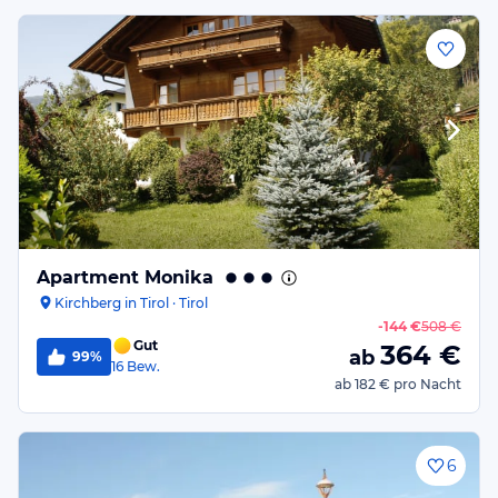
Apartment Monika
Kirchberg in Tirol · Tirol
-
144 €
508 €
Gut
364
€
ab
99%
16
Bew.
ab
182 €
pro Nacht
6