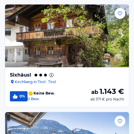
Sixhäusl
Kirchberg in Tirol · Tirol
1.143
€
ab
Keine Bew.
0%
0
Bew.
ab
571 €
pro Nacht