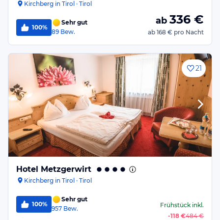
Kirchberg in Tirol · Tirol
336
€
ab
Sehr gut
100%
89
Bew.
ab
168 €
pro Nacht
21
Hotel Metzgerwirt
Kirchberg in Tirol · Tirol
Sehr gut
100%
Frühstück
inkl.
957
Bew.
-
118 €
484 €