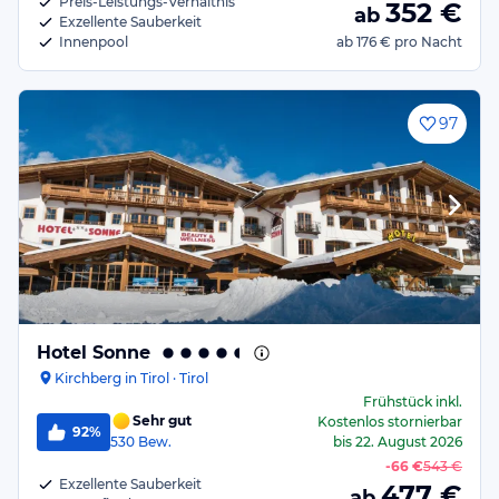
Preis-Leistungs-Verhältnis
352
€
ab
Exzellente Sauberkeit
Innenpool
ab
176 €
pro Nacht
97
Hotel Sonne
Kirchberg in Tirol · Tirol
Frühstück
inkl.
Sehr gut
Kostenlos stornierbar
92%
530
Bew.
bis
22. August 2026
-
66 €
543 €
Exzellente Sauberkeit
477
€
ab