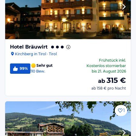
Hotel Bräuwirt
Kirchberg in Tirol · Tirol
Frühstück
inkl.
Sehr gut
Kostenlos stornierbar
99%
110
Bew.
bis
21. August 2026
315
€
ab
ab
158 €
pro Nacht
1