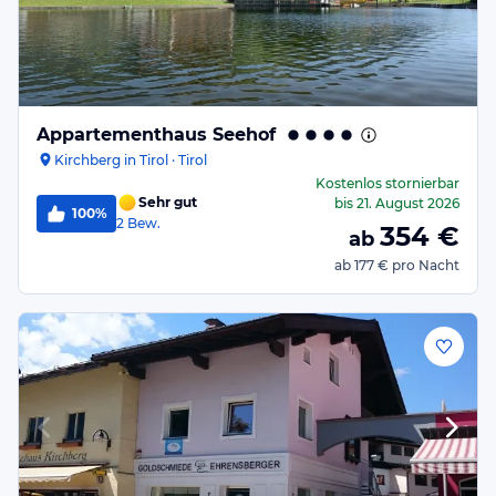
Appartementhaus Seehof
Kirchberg in Tirol · Tirol
Kostenlos stornierbar
Sehr gut
bis
21. August 2026
100%
2
Bew.
354
€
ab
ab
177 €
pro Nacht