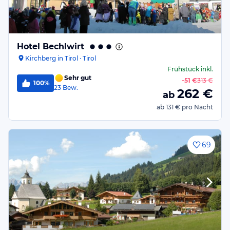
Hotel Bechlwirt
Kirchberg in Tirol · Tirol
Frühstück
inkl.
Sehr gut
-
51 €
313 €
100%
23
Bew.
262
€
ab
ab
131 €
pro Nacht
69