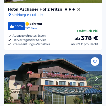
Hotel Aschauer Hof z'Fritzn
Kirchberg in Tirol · Tirol
Sehr gut
100%
372
Bew.
Frühstück
inkl.
Ausgezeichnetes Essen
378
€
ab
Hervorragender Service
Preis-Leistungs-Verhältnis
ab
189 €
pro Nacht