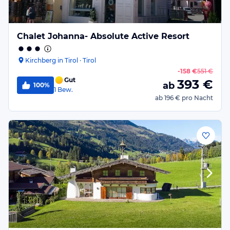
Chalet Johanna- Absolute Active Resort
Kirchberg in Tirol · Tirol
-
158 €
551 €
Gut
393
€
ab
100%
1
Bew.
ab
196 €
pro Nacht