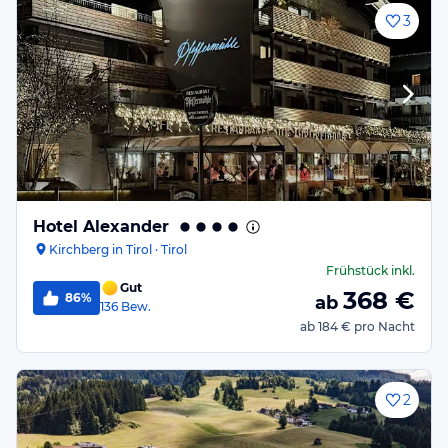
3
Hotel Alexander
Kirchberg in Tirol · Tirol
Frühstück
inkl.
Gut
368
€
86%
ab
136
Bew.
ab
184 €
pro Nacht
2