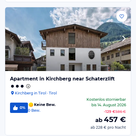
Apartment in Kirchberg near Schaterzlift
Kirchberg in Tirol · Tirol
Kostenlos stornierbar
Keine Bew.
bis
14. August 2026
0%
0
Bew.
-
129 €
586 €
457
€
ab
ab
228 €
pro Nacht