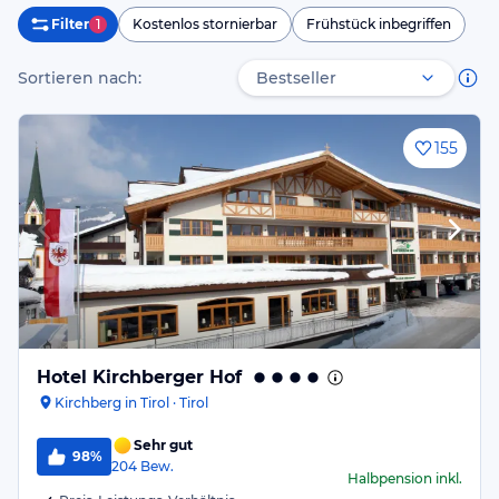
Filter
1
Kostenlos stornierbar
Frühstück inbegriffen
Sortieren nach:
155
Hotel Kirchberger Hof
Kirchberg in Tirol · Tirol
Sehr gut
98%
204
Bew.
Halbpension
inkl.