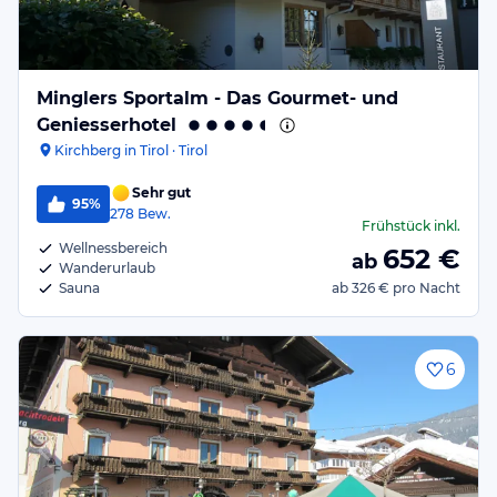
Minglers Sportalm - Das Gourmet- und
Geniesserhotel
Kirchberg in Tirol · Tirol
Sehr gut
95%
278
Bew.
Frühstück
inkl.
Wellnessbereich
652
€
ab
Wanderurlaub
Sauna
ab
326 €
pro Nacht
6