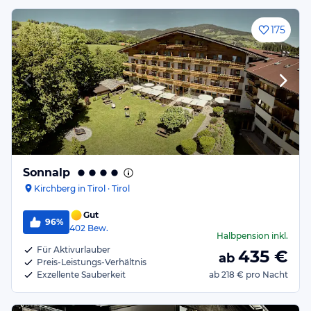
175
Sonnalp
Kirchberg in Tirol · Tirol
Gut
96%
402
Bew.
Halbpension
inkl.
Für Aktivurlauber
435
€
ab
Preis-Leistungs-Verhältnis
Exzellente Sauberkeit
ab
218 €
pro Nacht