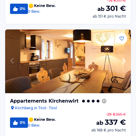
-
16 €
317 €
Keine Bew.
301
€
ab
0%
0
Bew.
ab
151 €
pro Nacht
Appartements Kirchenwirt
Kirchberg in Tirol · Tirol
-
29 €
365 €
Keine Bew.
337
€
ab
0%
0
Bew.
ab
168 €
pro Nacht