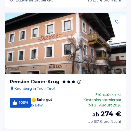
Exzellente Sauberkeit
ab
277 €
pro Nacht
Pension Daxer-Krug
Kirchberg in Tirol · Tirol
Frühstück
inkl.
Sehr gut
Kostenlos stornierbar
100%
15
Bew.
bis
21. August 2026
274
€
ab
ab
137 €
pro Nacht