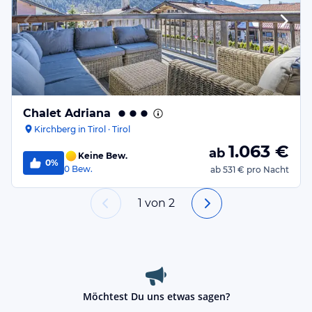
Chalet Adriana
Kirchberg in Tirol · Tirol
1.063
€
ab
Keine Bew.
0%
0
Bew.
ab
531 €
pro Nacht
1
von
2
Möchtest Du uns etwas sagen?