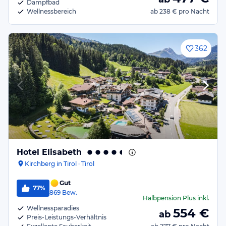
Dampfbad
Wellnessbereich
ab
238 €
pro Nacht
362
Hotel Elisabeth
Kirchberg in Tirol · Tirol
Gut
77%
869
Bew.
Halbpension Plus
inkl.
Wellnessparadies
554
€
ab
Preis-Leistungs-Verhältnis