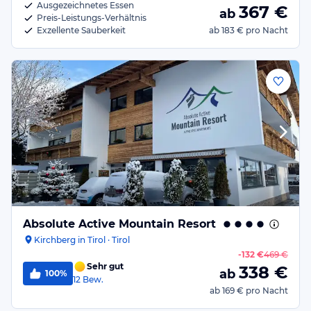
Ausgezeichnetes Essen
367
€
ab
Preis-Leistungs-Verhältnis
Exzellente Sauberkeit
ab
183 €
pro Nacht
Absolute Active Mountain Resort
Kirchberg in Tirol · Tirol
-
132 €
469 €
Sehr gut
338
€
ab
100%
12
Bew.
ab
169 €
pro Nacht