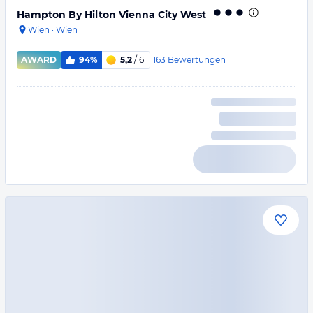
Hampton By Hilton Vienna City West
Wien
·
Wien
163
Bewertungen
AWARD
94%
5,2
/ 6