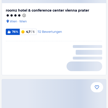
roomz hotel & conference center vienna prater
Wien
·
Wien
112
Bewertungen
76%
4,7
/ 6