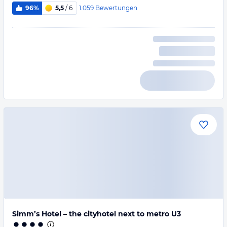
1.059
Bewertungen
96%
5,5
/ 6
Simm’s Hotel – the cityhotel next to metro U3