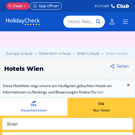
%
Deals
App öffnen
Kontakt
Hotel, Reiseziel
Europa Urlaub
Österreich Urlaub
Wien Urlaub
Wien Hotels
Teilen
Hotels Wien
Diese Hotelliste zeigt unsere am häufigsten gebuchten Hotels an.
Informationen zu Rankings und Bewertungen findest Du
hier
Pauschalreisen
Nur Hotel
Wien