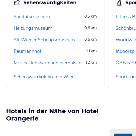
Sehenswürdigkeiten
Spor
Sanitätsmuseum
0,5
km
Fitness B
Heizungsmuseum
0,6
km
Schönbr
Alt-Wiener Schnapsmuseum
0,6
km
Worldwid
Reumannhof
1,1
km
Musical Ich war noch niemals in New York
1,2
km
ÖBB Nigh
Sehenswürdigkeiten in Wien
Sport- un
Hotels in der Nähe von Hotel
Orangerie