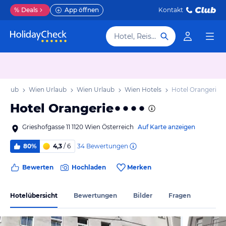
%
Deals
App öffnen
Kontakt
Hotel, Reiseziel
Urlaub
Wien Urlaub
Wien Urlaub
Wien Hotels
Hotel Orangerie
Hotel Orangerie
Grieshofgasse 11 1120 Wien Österreich
Auf Karte anzeigen
34
Bewertungen
80%
4,3
/ 6
Bewerten
Hochladen
Merken
Hotelübersicht
Bewertungen
Bilder
Fragen