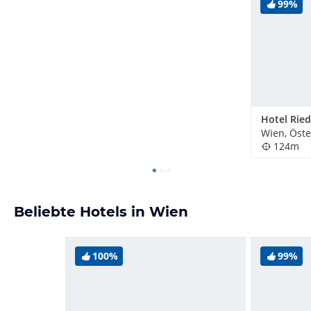
99%
Hotel Rie
Wien, Öste
124m
Beliebte Hotels in Wien
100%
99%