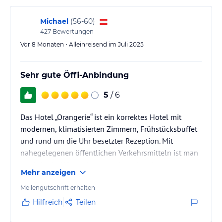
Michael
(
56-60
)
427
Bewertungen
Vor 8 Monaten • Alleinreisend im Juli 2025
Sehr gute Öffi-Anbindung
5
/ 6
Das Hotel „Orangerie“ ist ein korrektes Hotel mit
modernen, klimatisierten Zimmern, Frühstücksbuffet
und rund um die Uhr besetzter Rezeption. Mit
nahegelegenen öffentlichen Verkehrsmitteln ist man
rasch in der Wiener Innenstadt und anderen
Mehr anzeigen
Sehenswürdigkeiten.
Meilengutschrift erhalten
Hilfreich
Teilen