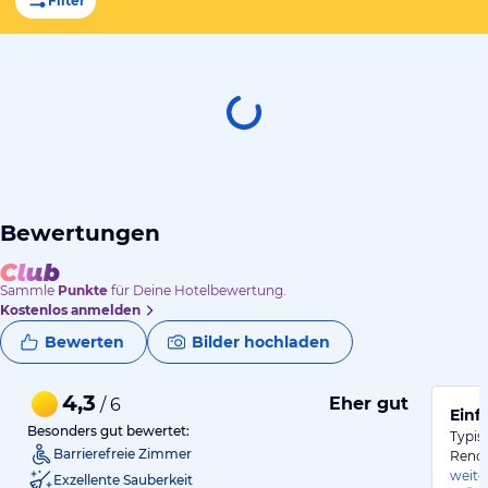
Filter
Bewertungen
Sammle
Punkte
für Deine Hotelbewertung.
Kostenlos anmelden
Bewerten
Bilder hochladen
4,3
Eher gut
/ 6
Einf
Besonders gut bewertet:
Typis
Barrierefreie Zimmer
Renov
weite
Exzellente Sauberkeit