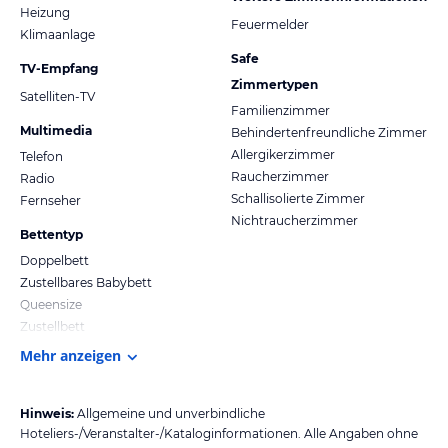
Heizung
Feuermelder
Klimaanlage
Safe
TV-Empfang
Zimmertypen
Satelliten-TV
Familienzimmer
Multimedia
Behindertenfreundliche Zimmer
Allergikerzimmer
Telefon
Raucherzimmer
Radio
Schallisolierte Zimmer
Fernseher
Nichtraucherzimmer
Bettentyp
Doppelbett
Zustellbares Babybett
Queensize
Zustellbett
Mehr anzeigen
Hinweis:
Allgemeine und unverbindliche
Hoteliers-/Veranstalter-/Kataloginformationen. Alle Angaben ohne