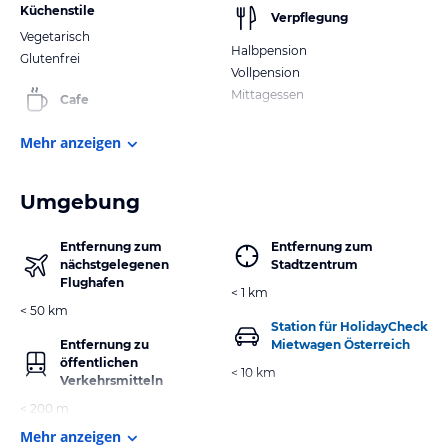
Küchenstile
Verpflegung
Vegetarisch
Halbpension
Glutenfrei
Vollpension
Mittagessen
Cafe
Mehr anzeigen
Umgebung
Entfernung zum
Entfernung zum
nächstgelegenen
Stadtzentrum
Flughafen
< 1 km
< 50 km
Station für HolidayCheck
Entfernung zu
Mietwagen Österreich
öffentlichen
< 10 km
Verkehrsmitteln
< 200 m
Mehr anzeigen