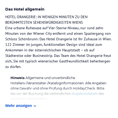
Das Hotel allgemein
HOTEL ORANGERIE: IN WENIGEN MINUTEN ZU DEN
BERÜHMTESTEN SEHENSWÜRDIGKEITEN WIENS
Eine urbane Ruheoase auf Vier-Sterne-Niveau, nur rund zehn
Minuten von der Wiener City entfernt und einen Spaziergang von
Schloss Schönbrunn: Das Hotel Orangerie ist Ihr Zuhause in Wien.
122 Zimmer im jungen, funktionellen Design sind ideal zum
Ankommen in der österreichischen Hauptstadt – ob auf
Städtereise oder Businesstrip. Das Team des Hotel Orangerie freut
sich, Sie mit typisch wienerischer Gastfreundlichkeit beherbergen
zu dürfen.
Hinweis:
Allgemeine und unverbindliche
Hoteliers-/Veranstalter-/Kataloginformationen. Alle Angaben
ohne Gewähr und ohne Prüfung durch HolidayCheck. Bitte
lies vor der Buchung die verbindlichen
Angebotsdetails
des
jeweiligen Veranstalters.
Mehr anzeigen