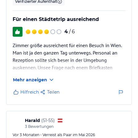
Verifizierter Aufenthalt
Für einen Städtetrip ausreichend
4
/ 6
Zimmer größe ausreichent für einen Besuch in Wien.
Man ist ja den ganzen Tag unterwegs. Personal an
Rezeption sollte sich beser in der Umgebung
auskennen. Unsee Frage nach enem Briefkasten
wurde mit " weiß ich nicht "benatwortet. Dieser ist
Mehr anzeigen
aber nur 50 mit vom Hotel entfernt. Frage nach
Karten für Schönbrunn ,"Nur über das Internet, wir
Hilfreich
Teilen
können das aber nicht für Sie erledigen". In
Schönbrunn gibt es aber Ticketautomaten hier hkann
man sein Ticket vorab buchen
Harald
(
51-55
)
3
Bewertungen
Vor 3 Monaten • Verreist als Paar im Mai 2026