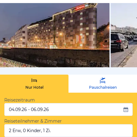
von Expedi
Nur Hotel
Pauschalreisen
Reisezeitraum
04.09.26 - 06.09.26
Reiseteilnehmer & Zimmer
2 Erw, 0 Kinder, 1 Zi.