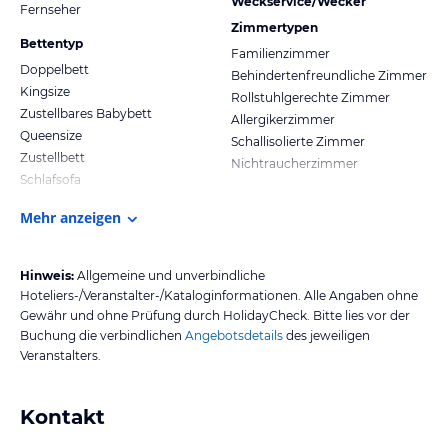
Weckservice/Wecker
Fernseher
Zimmertypen
Bettentyp
Familienzimmer
Doppelbett
Behindertenfreundliche Zimmer
Kingsize
Rollstuhlgerechte Zimmer
Zustellbares Babybett
Allergikerzimmer
Queensize
Schallisolierte Zimmer
Zustellbett
Nichtraucherzimmer
Schlafsofa
Mehr anzeigen
Hinweis:
Allgemeine und unverbindliche
Hoteliers-/Veranstalter-/Kataloginformationen. Alle Angaben ohne
Gewähr und ohne Prüfung durch HolidayCheck. Bitte lies vor der
Buchung die verbindlichen
Angebotsdetails
des jeweiligen
Veranstalters.
Kontakt