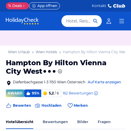
%
Deals
App öffnen
Kontakt
Hotel, Reiseziel
ub
Wien Urlaub
Wien Hotels
Hampton By Hilton Vienna City West
Hampton By Hilton Vienna
City West
Diefenbachgasse 1-3 1150 Wien Österreich
Auf Karte anzeigen
162
Bewertungen
AWARD
95%
5,2
/ 6
Bewerten
Hochladen
Merken
Hotelübersicht
Bewertungen
Bilder
Fragen