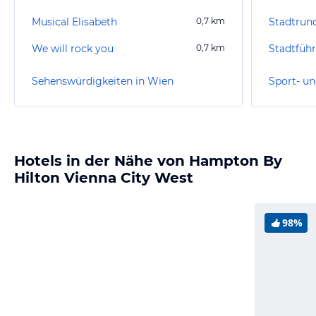
Musical Elisabeth
0,7
km
We will rock you
0,7
km
Stadtfüh
Sehenswürdigkeiten in Wien
Sport- un
Hotels in der Nähe von Hampton By
Hilton Vienna City West
98%