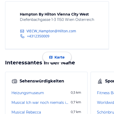
Hampton By Hilton Vienna City West
Diefenbachgasse 1-3 1150 Wien Österreich
VIECW_Hampton@Hilton.com
+4312350009
Karte
Interessantes in der Nähe
Sehenswürdigkeiten
Spor
Heizungsmuseum
0,5
km
Fitness B
Musical Ich war noch niemals in New York
0,7
km
Worldwid
Musical Rebecca
0,7
km
Schönbr