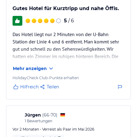
Gutes Hotel für Kurztripp und nahe Öffis.
5
/ 6
Das Hotel liegt nur 2 Minuten von der U-Bahn
Station der Linie 4 und 6 entfernt. Man kommt sehr
gut und schnell zu den Sehenswürdigkeiten. Wir
hatten ein Zimmer im ruhigen hinteren Bereich. Die
Betten waren komfortabel. Das einchecken ging flott
Mehr anzeigen
und kompetent. Ein Lob an die Mitarbeiter. Beim
Frühstück sind wir immer ca. 6:30 bis 7:30 Uhr
HolidayCheck Club-Punkte erhalten
gewesen. Da gab es noch genügend
Hilfreich
Teilen
Sitzmöglichkeiten. Später war es sehr voll. Für einen
Kurztripp in Wien gut zu empfehlen.
Jürgen
(
66-70
)
1
Bewertungen
Vor 2 Monaten • Verreist als Paar im Mai 2026