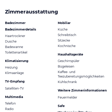
Zimmerausstattung
Badezimmer
Mobiliar
Badezimmerdetails
Küche
Schreibtisch
Haartrockner
Sitzecke
Dusche
Kochnische
Badewanne
Toilettenartikel
Haushaltsgeräte
Klimatisierung
Geschirrspüler
Bügeleisen
Heizung
Kaffee- und
Klimaanlage
Teezubereitungsmöglichkeiten
TV-Empfang
Kühlschrank
Satelliten-TV
Weitere Zimmerinformationen
Multimedia
Feuermelder
Telefon
Safe
Radio