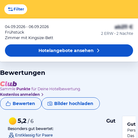
Filter
ab
211 €
04.09.2026 - 06.09.2026
Frühstück
2 ERW • 2 Nächte
Zimmer mit Kingsize-Bett
Hotelangebote
ansehen
Bewertungen
Sammle
Punkte
für Deine Hotelbewertung.
Kostenlos anmelden
Bewerten
Bilder hochladen
5,2
Gut
/ 6
Gute
Besonders gut bewertet:
Perso
Erstklassig für Paare
Das F