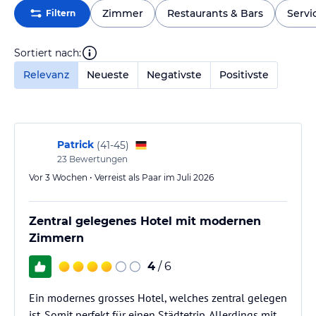
Zimmer
Restaurants & Bars
Servi
Filtern
Sortiert nach:
Relevanz
Neueste
Negativste
Positivste
Patrick
(
41-45
)
23
Bewertungen
Vor 3 Wochen • Verreist als Paar im Juli 2026
Zentral gelegenes Hotel mit modernen
Zimmern
4
/ 6
Ein modernes grosses Hotel, welches zentral gelegen
ist. Somit perfekt für einen Städtetrip. Allerdings mit