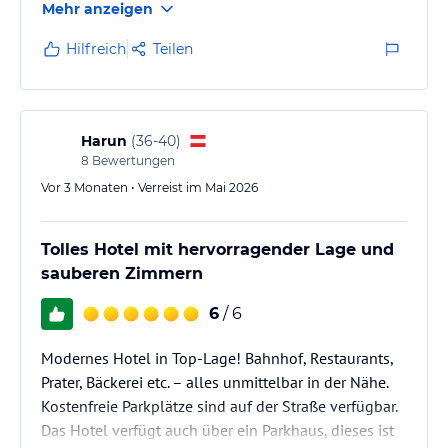
Mehr anzeigen
bestens geeignet.
Hilfreich
Teilen
Harun
(
36-40
)
8
Bewertungen
Vor 3 Monaten • Verreist im Mai 2026
Tolles Hotel mit hervorragender Lage und
sauberen Zimmern
6
/ 6
Modernes Hotel in Top-Lage! Bahnhof, Restaurants,
Prater, Bäckerei etc. – alles unmittelbar in der Nähe.
Kostenfreie Parkplätze sind auf der Straße verfügbar.
Das Hotel verfügt auch über ein Parkhaus, dieses ist