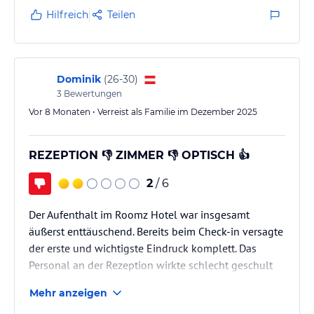
Hilfreich
Teilen
Dominik
(
26-30
)
3
Bewertungen
Vor 8 Monaten • Verreist als Familie im Dezember 2025
REZEPTION 👎 ZIMMER 👎 OPTISCH 👍
2
/ 6
Der Aufenthalt im Roomz Hotel war insgesamt
äußerst enttäuschend. Bereits beim Check-in versagte
der erste und wichtigste Eindruck komplett. Das
Personal an der Rezeption wirkte schlecht geschult
und unsicher im Umgang mit dem System, was zu
Mehr anzeigen
erheblichen Wartezeiten führte. Während rund zehn