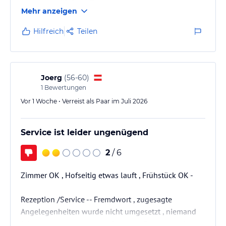
jedoch mit 25 € pro Tag relativ teuer. Alternativ gibt es
Mehr anzeigen
in etwa 10–15 Minuten Fußweg Entfernung ein
Parkhaus für ca. 8 € pro Tag.
Hilfreich
Teilen
Joerg
(
56-60
)
1
Bewertungen
Vor 1 Woche • Verreist als Paar im Juli 2026
Service ist leider ungenügend
2
/ 6
Zimmer OK , Hofseitig etwas lauft , Frühstück OK -
Rezeption /Service -- Fremdwort , zugesagte
Angelegenheiten wurde nicht umgesetzt , niemand
fühlt sich verantwortlich , Service = Fremdwort ?