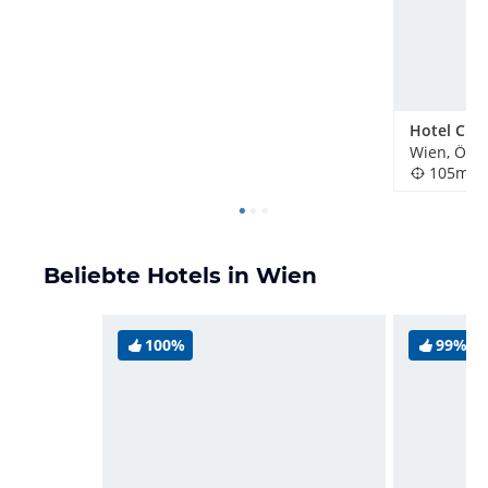
Wien, Öste
105m
Beliebte Hotels in Wien
100%
99%