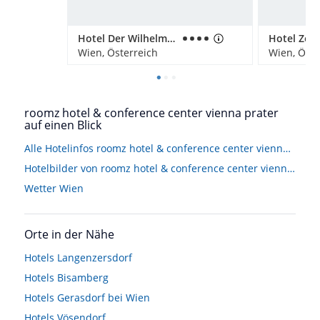
Hotel Der Wilhelmshof
Wien, Österreich
Wien, Öste
roomz hotel & conference center vienna prater
auf einen Blick
Alle Hotelinfos roomz hotel & conference center vienna prater
Hotelbilder von roomz hotel & conference center vienna prater
Wetter Wien
Orte in der Nähe
Hotels
Langenzersdorf
Hotels
Bisamberg
Hotels
Gerasdorf bei Wien
Hotels
Vösendorf