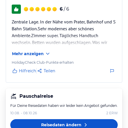
6
/ 6
Zentrale Lage. In der Nähe vom Prater, Bahnhof und S
Bahn Station.Sehr modernes aber schönes
Ambiente.Zimmer super. Tägliches Handtuch
wechseln. Betten wurden aufgeschlagen. Was wir
völlig ausreichend fanden.Matrazen, Bettwäsche
Mehr anzeigen
super.Badezimmer barrierefrei und groß.Essen hatten
wir nicht gebucht. Angestellte nett und hilfsbereit.
HolidayCheck Club-Punkte erhalten
Würden immer wieder kommen.
Hilfreich
Teilen
Pauschalreise
Für Deine Reisedaten haben wir leider kein Angebot gefunden.
10.08. - 08.10.26
2
ERW
Reisedaten ändern