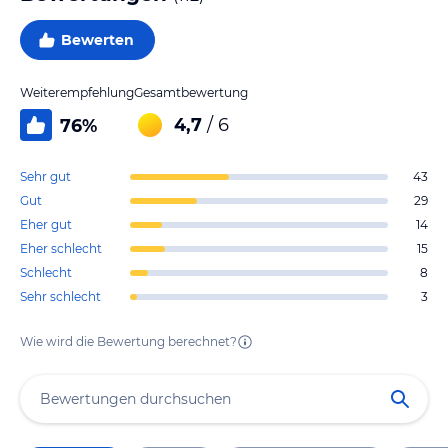
Bewerten
Weiterempfehlung
Gesamtbewertung
4,7
/ 6
76
%
Sehr gut
43
Gut
29
Eher gut
14
Eher schlecht
15
Schlecht
8
Sehr schlecht
3
Wie wird die Bewertung berechnet?