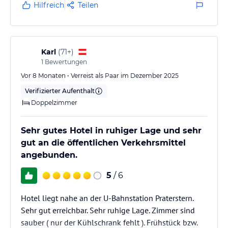
Gäste auf den Check-in warteten, beschäftigten sich
Hilfreich
Teilen
Mitarbeiterinnen lieber mit Nebensächlichkeiten im
Lobbybereich, anstatt den offensichtlichen Andrang
professionell abzuarbeiten.
Karl
(
71+
)
Auch die Zimmerausstattung rechtfertigt den…
1
Bewertungen
Vor 8 Monaten • Verreist als Paar im Dezember 2025
Verifizierter Aufenthalt
Doppelzimmer
Sehr gutes Hotel in ruhiger Lage und sehr
gut an die öffentlichen Verkehrsmittel
angebunden.
5
/ 6
Hotel liegt nahe an der U-Bahnstation Praterstern.
Sehr gut erreichbar. Sehr ruhige Lage. Zimmer sind
sauber ( nur der Kühlschrank fehlt ). Frühstück bzw.