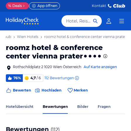
%
Deals
App öffnen
Kontakt
Hotel, Reiseziel
Urlaub
Wien Hotels
roomz hotel & conference center vienna prater
roomz hotel & conference
center vienna prater
Rothschildplatz 2 1020 Wien Österreich
Auf Karte anzeigen
112
Bewertungen
76%
4,7
/ 6
Bewerten
Hochladen
Merken
Hotelübersicht
Bewertungen
Bilder
Fragen
Bewertungen
(
112
)