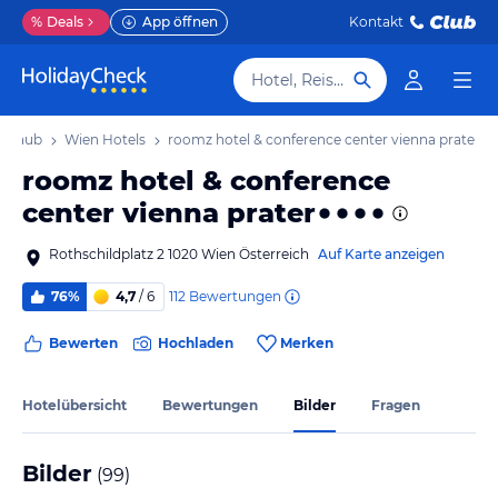
%
Deals
App öffnen
Kontakt
Hotel, Reiseziel
Urlaub
Wien Hotels
roomz hotel & conference center vienna prater
roomz hotel & conference
center vienna prater
Rothschildplatz 2 1020 Wien Österreich
Auf Karte anzeigen
112
Bewertungen
76%
4,7
/ 6
Bewerten
Hochladen
Merken
Hotelübersicht
Bewertungen
Bilder
Fragen
Bilder
(
99
)