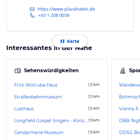
https://www.plazahotels.de
+43 1 208 0038
Karte
Interessantes in der Nähe
Sehenswürdigkeiten
Spor
Fritz-Wotruba-Haus
1,3
km
Wanderwe
Straßenbahnmuseum
1,5
km
Böhmisch
Lusthaus
1,5
km
Vienna À 
Longfield Gospel Singers - Konzert
1,9
km
ÖBB Nigh
Gendarmerie-Museum
1,9
km
DDSG Bl