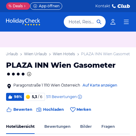
%
Deals
App öffnen
Kontakt
Hotel, Reiseziel
en Urlaub
Wien Urlaub
Wien Hotels
PLAZA INN Wien Gasometer
PLAZA INN Wien Gasometer
Paragonstraße 1 1110 Wien Österreich
Auf Karte anzeigen
511
Bewertungen
98%
5,3
/ 6
Bewerten
Hochladen
Merken
Hotelübersicht
Bewertungen
Bilder
Fragen