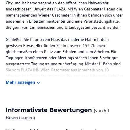
City und ist hervorragend an den öffentlichen Nahverkehr
angeschlossen. Unweit des PLAZA INN Wien Gasometer liegen die
namensgebenden Wiener Gasometer. In ihnen befinden sich unter
anderem ein Entertainmentcenter und eine Veranstaltungshalle,
die gern von Einheimischen und Urlaubsgästen besucht werden.
Genießen Sie in unserem Haus das moderne Flair mit dem
gewissen Etwas. Hier finden Sie in unseren 152 Zimmern
gleichermaßen einen Platz zum Erholen und zum Arbeiten. Für
Tagungen, Konferenzen oder Meetings stehen Ihnen 3 sehr gut
ausgestattete Tagungsräume zur Verfügung. Mit der U-Bahn sind
Sie vom PLAZA INN Wien Gasometer aus innerhalb von 10
Minuten im Wiener Stadtzentrum. Die nächste Haltestelle befindet
sich fußläufig 250 Meter vom Hotel entfernt.
Mehr anzeigen
Die Lage des Hotels
Zu den für die Gegend namensgebenden restaurierten
Gasbehältern, die Gasometer City, sind es rund 200 Gehmeter.
Informativste Bewertungen
(von
511
Bewertungen)
Zimmer / Unterbringung im Hotel
Zimmer für Businessreisende und Urlaubsgäste - die modern