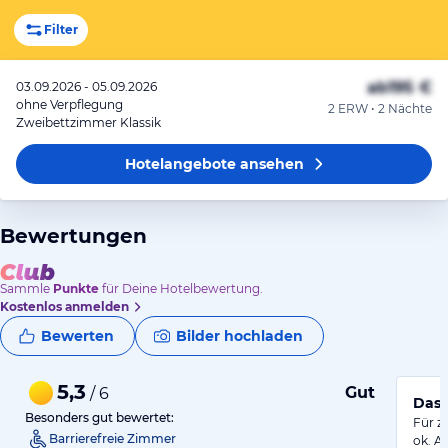
Filter
ab
195 €
03.09.2026 - 05.09.2026
ohne Verpflegung
2 ERW • 2 Nächte
Zweibettzimmer Klassik
Hotelangebote
ansehen
Bewertungen
Sammle
Punkte
für Deine Hotelbewertung.
Kostenlos anmelden
Bewerten
Bilder hochladen
5,3
Gut
/ 6
Das 
Besonders gut bewertet:
Für z
Barrierefreie Zimmer
ok. A