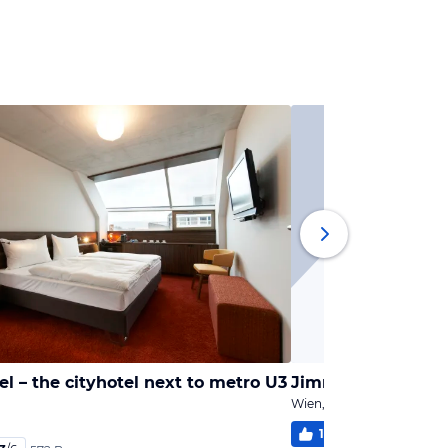
l – the cityhotel next to metro U3
Jimmy's Apartmen
Wien, Wien
100
%
5,6
/
6
2 B