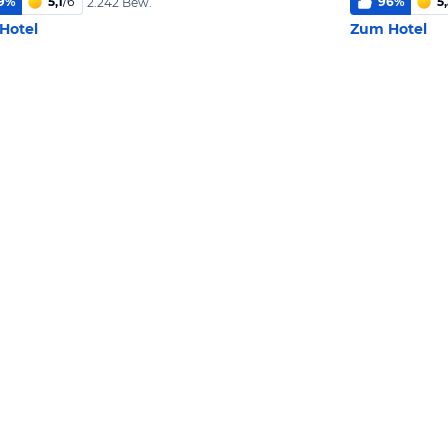
9
%
5,1
/
6
96
%
5
2.242 Bew.
Hotel
Zum Hotel