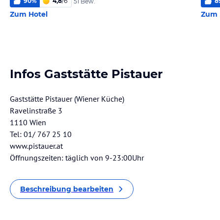
90
%
4,8
/
6
8
51 Bew.
Zum Hotel
Zum 
Infos Gaststätte Pistauer
Gaststätte Pistauer (Wiener Küche)
Ravelinstraße 3
1110 Wien
Tel: 01/ 767 25 10
www.pistauer.at
Öffnungszeiten: täglich von 9-23:00Uhr
Beschreibung bearbeiten