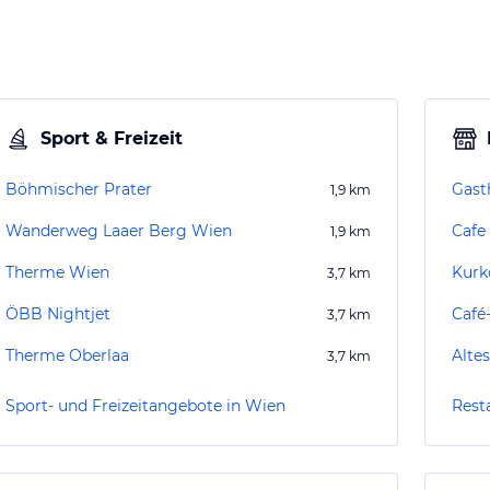
Sport & Freizeit
Böhmischer Prater
Gast
1,9
km
Wanderweg Laaer Berg Wien
Cafe
1,9
km
Therme Wien
3,7
km
ÖBB Nightjet
Café
3,7
km
Therme Oberlaa
Alte
3,7
km
Sport- und Freizeitangebote in Wien
Rest