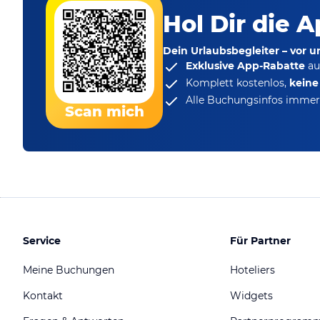
Hol Dir die A
Dein Urlaubsbegleiter – vor 
Exklusive App-Rabatte
au
Komplett kostenlos,
kein
Alle Buchungsinfos immer 
Scan mich
Service
Für Partner
Meine Buchungen
Hoteliers
Kontakt
Widgets