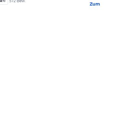
,3
/
6
572 Bew.
Zum Hotel