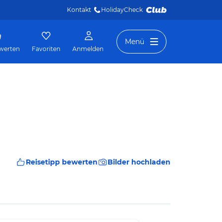
Kontakt
HolidayCheck 
Menü
werten
Favoriten
Anmelden
Reisetipp bewerten
Bilder hochladen