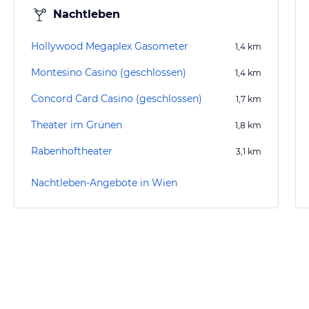
Nachtleben
Hollywood Megaplex Gasometer
1,4
km
Montesino Casino (geschlossen)
1,4
km
Concord Card Casino (geschlossen)
1,7
km
Theater im Grünen
1,8
km
Rabenhoftheater
3,1
km
Nachtleben-Angebote in Wien