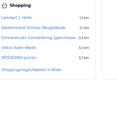
Shopping
Lambert J. Hofer
1,5
km
Adventmarkt Schloss Neugebäude
2,1
km
Sonnenstudio Sonnenkönig (geschlossen)
3,3
km
Viktor-Adler-Markt
3,5
km
INTERSPAR-pronto
3,7
km
Shoppingmöglichkeiten in Wien