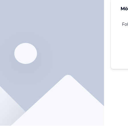
Mö
Fo