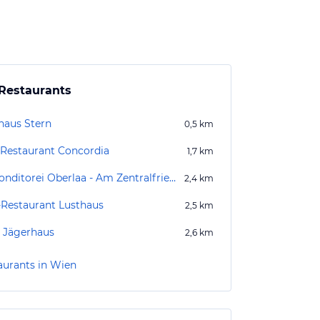
Restaurants
haus Stern
0,5
km
 Restaurant Concordia
1,7
km
Kurkonditorei Oberlaa - Am Zentralfriedhof
2,4
km
-Restaurant Lusthaus
2,5
km
s Jägerhaus
2,6
km
aurants in Wien