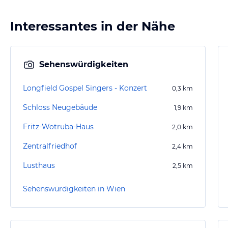
Interessantes in der Nähe
Sehenswürdigkeiten
Longfield Gospel Singers - Konzert
0,3
km
Schloss Neugebäude
1,9
km
Fritz-Wotruba-Haus
2,0
km
Zentralfriedhof
2,4
km
Lusthaus
2,5
km
Sehenswürdigkeiten in Wien