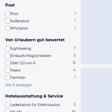
Pool
Pool
1
Außenpool
1
Whirlpool
1
Von Urlaubern gut bewertet
Sightseeing
7
Einkaufs-Möglichkeiten
3
Über 5,0 von 6
13
Paare
4
Familien
1
Alle 9 anzeigen
Hotelausstattung & Service
Ladestation für Elektroautos
3
70