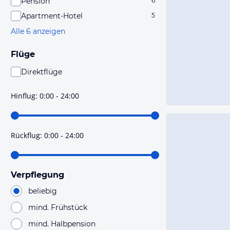
Pension
6
Apartment-Hotel
5
Alle 6 anzeigen
Flüge
Direktflüge
Du findest mit dieser Einstellung Flüge, die mit sehr
hoher Wahrscheinlichkeit Direktflüge sind. Bitte
Hinflug
:
0:00 - 24:00
prüfe vor der Buchung noch einmal die Flugdetails.
Rückflug
:
0:00 - 24:00
Verpflegung
beliebig
mind. Frühstück
mind. Halbpension