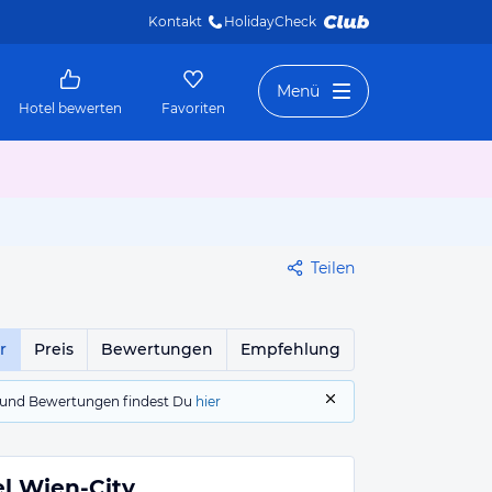
Kontakt
HolidayCheck 
Menü
Hotel bewerten
Favoriten
Teilen
r
Preis
Bewertungen
Empfehlung
gs und Bewertungen findest Du
hier
el Wien-City