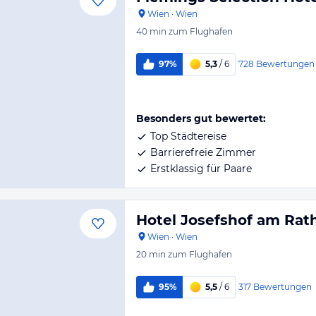
Wien
·
Wien
40 min
zum Flughafen
728
Bewertungen
97%
5,3
/ 6
Besonders gut bewertet:
Top Städtereise
Barrierefreie Zimmer
Erstklassig für Paare
Hotel Josefshof am Rat
Wien
·
Wien
20 min
zum Flughafen
317
Bewertungen
95%
5,5
/ 6