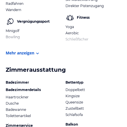
Radfahren
Direkter Pistenzugang
Wandern
Fitness
Vergnügungssport
Yoga
Minigolf
Aerobic
Bowling
Schließfächer
Mehr anzeigen
Zimmerausstattung
Badezimmer
Bettentyp
Badezimmerdetails
Doppelbett
Kingsize
Haartrockner
Queensize
Dusche
Zustellbett
Badewanne
Schlafsofa
Toilettenartikel
Balkon
Zimmerservice