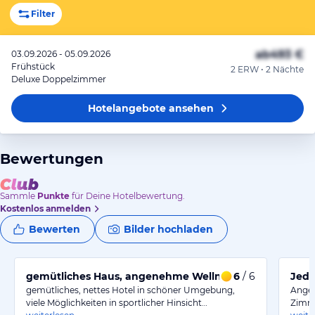
Filter
ab
493 €
03.09.2026 - 05.09.2026
Frühstück
2 ERW • 2 Nächte
Deluxe Doppelzimmer
Hotelangebote
ansehen
Bewertungen
Sammle
Punkte
für Deine Hotelbewertung.
Kostenlos anmelden
Bewerten
Bilder hochladen
gemütliches Haus, angenehme Wellness-Oase
6
/ 6
Jede
gemütliches, nettes Hotel in schöner Umgebung,
Angen
viele Möglichkeiten in sportlicher Hinsicht…
Zimme