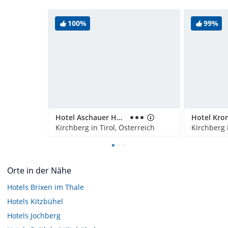
100%
99%
Hotel Aschauer Hof z'Fritzn
Hotel Kro
Kirchberg in Tirol, Österreich
Kirchberg i
Orte in der Nähe
Hotels
Brixen im Thale
Hotels
Kitzbühel
Hotels
Jochberg