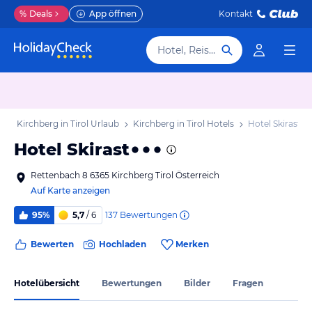
%
Deals
App öffnen
Kontakt
Hotel, Reiseziel
b
Kirchberg in Tirol Urlaub
Kirchberg in Tirol Hotels
Hotel Skirast
Hotel Skirast
Rettenbach 8 6365 Kirchberg Tirol Österreich
Auf Karte anzeigen
137
Bewertungen
95%
5,7
/ 6
Bewerten
Hochladen
Merken
Hotelübersicht
Bewertungen
Bilder
Fragen