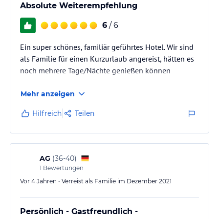
Absolute Weiterempfehlung
Hinweis:
Allgemeine und unverbindliche
Hoteliers-/Veranstalter-/Kataloginformationen. Alle Angaben
6
/ 6
ohne Gewähr und ohne Prüfung durch HolidayCheck. Bitte
lies vor der Buchung die verbindlichen
Angebotsdetails
des
Ein super schönes, familiär geführtes Hotel. Wir sind
jeweiligen Veranstalters.
als Familie für einen Kurzurlaub angereist, hätten es
noch mehrere Tage/Nächte genießen können
Mehr anzeigen
Hilfreich
Teilen
AG
(
36-40
)
1
Bewertungen
Vor 4 Jahren • Verreist als Familie im Dezember 2021
Persönlich - Gastfreundlich -