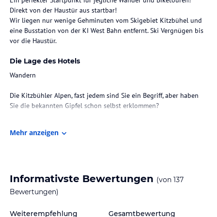
Direkt von der Haustür aus startbar!
Wir liegen nur wenige Gehminuten vom Skigebiet Kitzbühel und
eine Busstation von der KI West Bahn entfernt. Ski Vergnügen bis
vor die Haustür.
Die Lage des Hotels
Wandern
Die Kitzbühler Alpen, fast jedem sind Sie ein Begriff, aber haben
Sie die bekannten Gipfel schon selbst erklommen?
Im Bezirk Kitzbühel und im Brixental finden Sie die perfekten
Mehr anzeigen
Voraussetzungen für einen tollen Wandertag. Ob Sie lieber an den
Ufern eines unserer Bergseen sitzen, den Blick vom Kitzbühler
Horn auf die Gamsstadt richten oder einfach nur die frische
Bergluft genießen und Energie tanken möchten, auf rund 2.500
km bestens ausgeschilderten Wanderwegen, bieten die Kitzbühler
Informativste Bewertungen
(von
137
Alpen für jeden etwas Passendes!
Bewertungen)
Auch für eine schöne Wanderung mit der ganzen Familie hält das
Weiterempfehlung
Gesamtbewertung