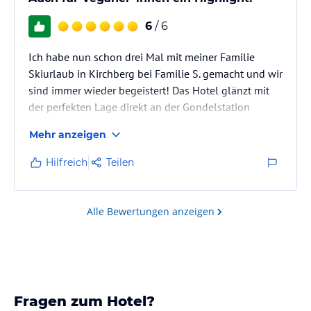
6
/ 6
Ich habe nun schon drei Mal mit meiner Familie
Skiurlaub in Kirchberg bei Familie S. gemacht und wir
sind immer wieder begeistert! Das Hotel glänzt mit
der perfekten Lage direkt an der Gondelstation
Pengelstein, einer familiären Atmosphäre, einem tip-
Mehr anzeigen
top Ambiente (schöne, moderne Zimmereinrichtung,
großer Wellnessbereich, überall schöne Deko
Hilfreich
Teilen
Akzente) und vor allem mit einem herausragenden
Essen! Als Veganerin wurde jeden Abend ein extra
veganes Gericht für mich zubereitet. Vegane Gäste
Alle Bewertungen anzeigen
sind herzlich Willkommen.
Es…
Fragen zum Hotel?