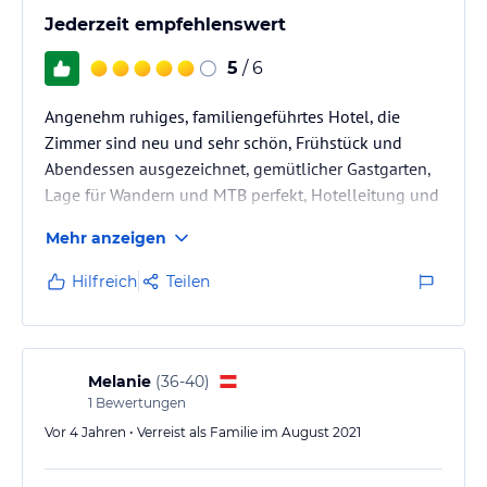
großzügige Wellnessbereich verfügt über:
Jederzeit empfehlenswert
Dampfsauna
5
/ 6
Soledampfbad
Sanarium
Angenehm ruhiges, familiengeführtes Hotel, die
Infrarotkabine
Finnische Sauna
Zimmer sind neu und sehr schön, Frühstück und
Massageraum
Abendessen ausgezeichnet, gemütlicher Gastgarten,
Behandlungsraum
Lage für Wandern und MTB perfekt, Hotelleitung und
Ruheraum mit direktem Blick auf den Pengelstein
Personal sehr freundlich und hilfsbereit, wir kommen
Sonnenterrasse und Garten
Mehr anzeigen
gerne wieder.
Bibliothek
offener Kamin
Hilfreich
Teilen
Zirben- und Tiroler Stube
Yoga (Aufpreis)
Melanie
(
36-40
)
1
Bewertungen
um viel Freiraum und Entspannung zu bieten öffnet der
Vor 4 Jahren • Verreist als Familie im August 2021
Wellnessbereich täglich um 15:00 Uhr bis 19:00 Uhr. Zutritt für
Gäste ab 16 Jahren!