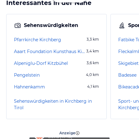
Interessantes in der Nähe
Sehenswürdigkeiten
Spor
Pfarrkirche Kirchberg
3,3
km
Fatbike T
Aaart Foundation Kunsthaus Kirchberg
3,4
km
Fleckalm
Alpeniglu-Dorf Kitzbühel
3,6
km
Skigebiet
Pengelstein
4,0
km
Badesee
Hahnenkamm
4,1
km
Bikeaca
Sehenswürdigkeiten in Kirchberg in
Sport- un
Tirol
Kirchberg
“
Top Urlaub
”
Anzeige
David
(
41-45
)