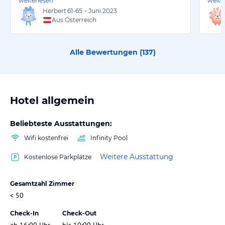
weiterlesen
weite
Herbert
61-65
•
Juni 2023
Aus Österreich
Alle Bewertungen (
137
)
Hotel allgemein
Beliebteste Ausstattungen:
Wifi kostenfrei
Infinity Pool
Weitere Ausstattung
Kostenlose Parkplätze
Gesamtzahl Zimmer
< 50
Check-In
Check-Out
ab 16:00 Uhr
bis 10:00 Uhr